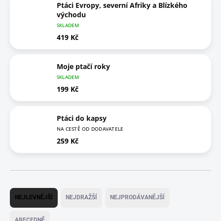
Ptáci Evropy, severní Afriky a Blízkého
východu
SKLADEM
419 Kč
Moje ptačí roky
SKLADEM
199 Kč
Ptáci do kapsy
NA CESTĚ OD DODAVATELE
259 Kč
Ř
a
NEJLEVNĚJŠÍ
NEJDRAŽŠÍ
NEJPRODÁVANĚJŠÍ
z
e
ABECEDNĚ