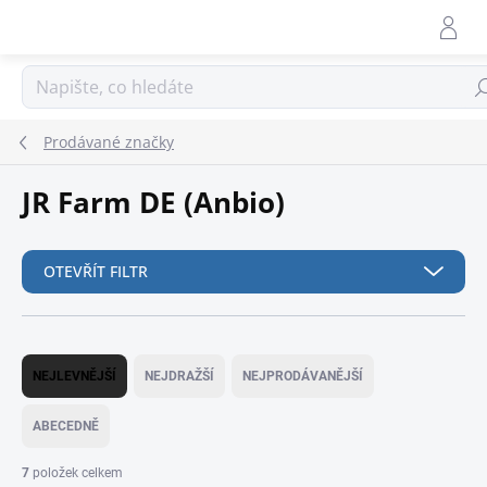
Přejít
na
obsah
Hle
Prodávané značky
JR Farm DE (Anbio)
OTEVŘÍT FILTR
Ř
a
NEJLEVNĚJŠÍ
NEJDRAŽŠÍ
NEJPRODÁVANĚJŠÍ
z
e
ABECEDNĚ
n
í
7
položek celkem