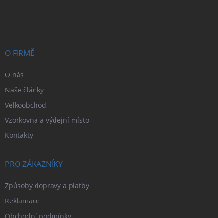
a
á
c
p
í
p
a
r
t
v
í
O FIRMĚ
k
y
v
O nás
ý
Naše články
p
i
Velkoobchod
s
Vzorkovna a výdejní místo
u
Kontakty
PRO ZÁKAZNÍKY
Způsoby dopravy a platby
Reklamace
Obchodní podmínky