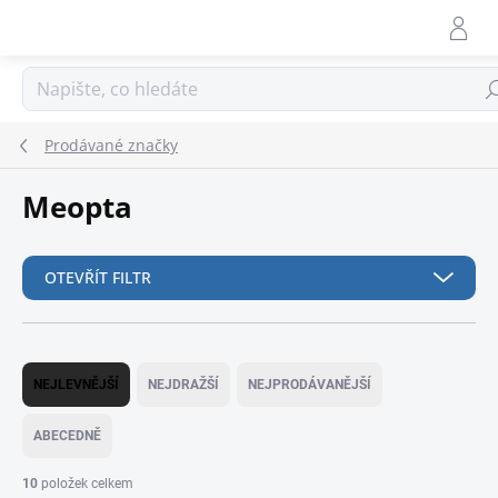
Přejít
na
obsah
Hle
Prodávané značky
Meopta
OTEVŘÍT FILTR
Ř
a
NEJLEVNĚJŠÍ
NEJDRAŽŠÍ
NEJPRODÁVANĚJŠÍ
z
e
ABECEDNĚ
n
í
10
položek celkem