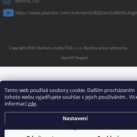
obchod_cso
https://www.youtube.com/channel/UCBZjEovc0ckMY6CAq
Copyright 2026
Obchod a služby ČSO, s.r.o
. Všechna práva vyhrazena.
Vytvořil Shoptet
Tento web používá soubory cookie. Dalším procházením
tohoto webu vyjadřujete souhlas s jejich používáním.. Víc
informací
zde
.
Nastavení