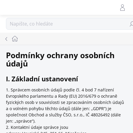
Přejít
na
obsah
Hle
Domů
Podmínky ochrany osobních
údajů
I. Základní ustanovení
1. Správcem osobních údajů podle čl. 4 bod 7 nařízení
Evropského parlamentu a Rady (EU) 2016/679 o ochraně
fyzických osob v souvislosti se zpracováním osobních údajů
a o volném pohybu těchto údajů (dále jen: „GDPR”) je
společnost Obchod a služby ČSO, s.r.o., IČ 48026492 (dále
jen: „správce“).
2. Kontaktní údaje správce jsou