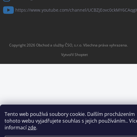
https://www.youtube.com/channel/UCBZjEovc0ckMY6CAq
Copyright 2026
Obchod a služby ČSO, s.r.o
. Všechna práva vyhrazena.
Vytvořil Shoptet
Tento web používá soubory cookie. Dalším procházením
tohoto webu vyjadřujete souhlas s jejich používáním.. Víc
informací
zde
.