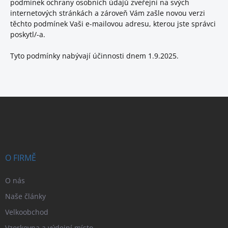
podmínek ochrany osobních údajů zveřejní na svých
internetových stránkách a zároveň Vám zašle novou verzi
těchto podmínek Vaši e-mailovou adresu, kterou jste správci
poskytl/-a.
Tyto podmínky nabývají účinnosti dnem 1.9.2025.
Z
á
p
a
t
í
O FIRMĚ
O nás
Naše články
Velkoobchod
Vzorkovna a výdejní místo