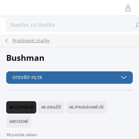
Přejít
na
obsah
Hle
Prodávané značky
Bushman
OTEVŘÍT FILTR
Ř
a
NEJLEVNĚJŠÍ
NEJDRAŽŠÍ
NEJPRODÁVANĚJŠÍ
z
e
ABECEDNĚ
n
í
10
položek celkem