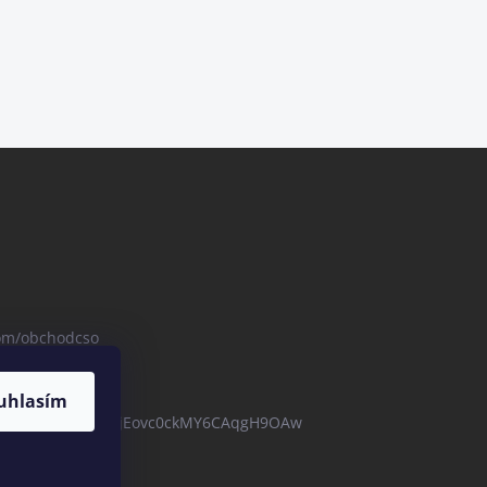
com/obchodcso
uhlasím
com/channel/UCBZjEovc0ckMY6CAqgH9OAw