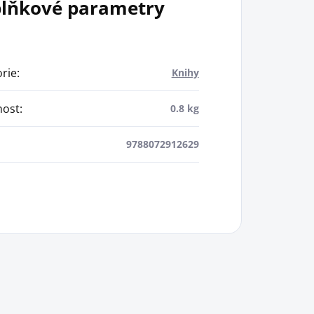
lňkové parametry
rie
:
Knihy
ost
:
0.8 kg
9788072912629