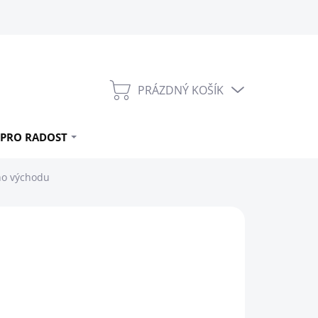
PRÁZDNÝ KOŠÍK
NÁKUPNÍ
KOŠÍK
PRO RADOST
ého východu