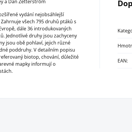
Dop
ney a Dan Zetterström
ozšířené vydání nejobsáhlejší
. Zahrnuje všech 795 druhů ptáků s
Evropě, dále 36 introdukovaných
Katego
ů. Jednotlivé druhy jsou zachyceny
ny jsou obě pohlaví, jejich různé
Hmotn
padné poddruhy. V detailním popisu
eferovaný biotop, chování, důležité
EAN
:
Barevné mapky informují o
stách.