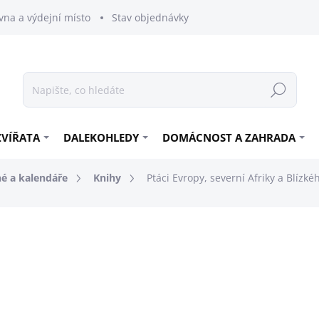
vna a výdejní místo
Stav objednávky
Hledat
ZVÍŘATA
DALEKOHLEDY
DOMÁCNOST A ZAHRADA
né a kalendáře
Knihy
Ptáci Evropy, severní Afriky a Blízk
419 Kč
419 Kč bez DPH
Měrná
SKLADEM
cena: