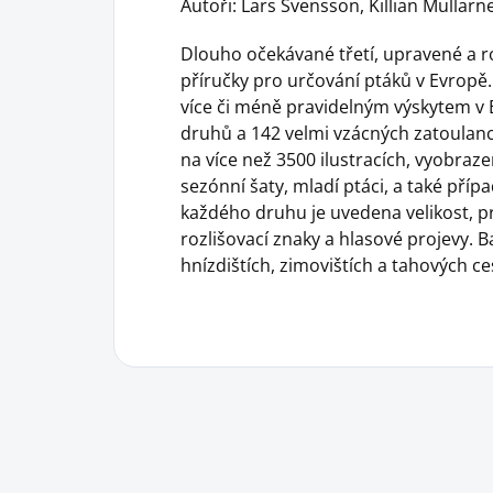
Autoři: Lars Svensson, Killian Mullar
Dlouho očekávané třetí, upravené a r
příručky pro určování ptáků v Evropě
více či méně pravidelným výskytem v 
druhů a 142 velmi vzácných zatoulanc
na více než 3500 ilustracích, vyobraze
sezónní šaty, mladí ptáci, a také pří
každého druhu je uvedena velikost, pr
rozlišovací znaky a hlasové projevy. 
hnízdištích, zimovištích a tahových ce