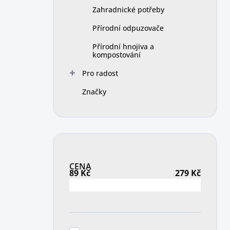
Zahradnické potřeby
Přírodní odpuzovače
Přírodní hnojiva a
kompostování
Pro radost
Značky
CENA
89
Kč
279
Kč