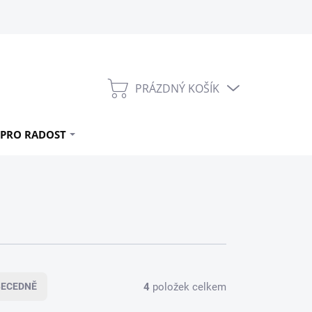
PRÁZDNÝ KOŠÍK
NÁKUPNÍ
KOŠÍK
PRO RADOST
4
položek celkem
BECEDNĚ