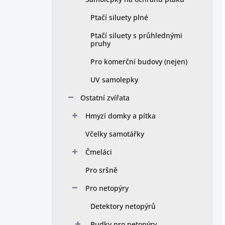
Ptačí siluety plné
Ptačí siluety s průhlednými
pruhy
Pro komerční budovy (nejen)
UV samolepky
Ostatní zvířata
Hmyzí domky a pítka
Včelky samotářky
Čmeláci
Pro sršně
Pro netopýry
Detektory netopýrů
Budky pro netopýry