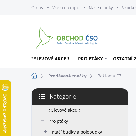
Přejít
O nás
Vše o nákupu
Naše články
Vzorko
na
obsah
❗ SLEVOVÉ AKCE ❗
PRO PTÁKY
OSTATNÍ 
Domů
Prodávané značky
Baktoma CZ
P
Kategorie
o
Přeskočit
s
kategorie
t
❗ Slevové akce ❗
r
Pro ptáky
a
n
Ptačí budky a polobudky