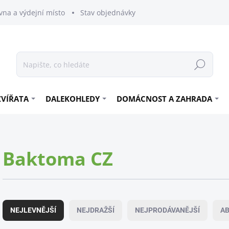
vna a výdejní místo
Stav objednávky
Hledat
ZVÍŘATA
DALEKOHLEDY
DOMÁCNOST A ZAHRADA
Baktoma CZ
Ř
a
NEJLEVNĚJŠÍ
NEJDRAŽŠÍ
NEJPRODÁVANĚJŠÍ
A
z
e