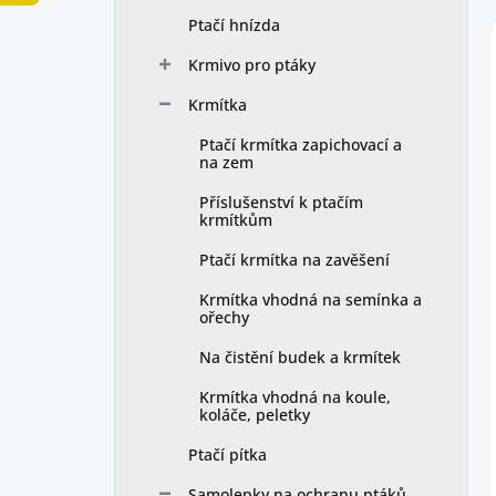
n
Ptačí hnízda
í
p
Krmivo pro ptáky
a
n
Krmítka
e
Ptačí krmítka zapichovací a
l
na zem
Příslušenství k ptačím
krmítkům
Ptačí krmítka na zavěšení
Krmítka vhodná na semínka a
ořechy
Na čistění budek a krmítek
Krmítka vhodná na koule,
koláče, peletky
Ptačí pítka
Samolepky na ochranu ptáků