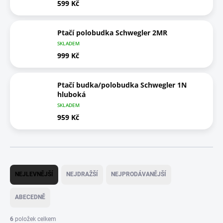
599 Kč
Ptačí polobudka Schwegler 2MR
SKLADEM
999 Kč
Ptačí budka/polobudka Schwegler 1N
hluboká
SKLADEM
959 Kč
Ř
a
NEJLEVNĚJŠÍ
NEJDRAŽŠÍ
NEJPRODÁVANĚJŠÍ
z
e
ABECEDNĚ
n
í
6
položek celkem