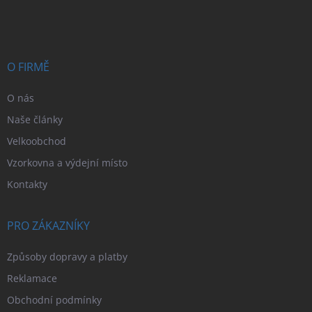
á
c
p
í
p
a
r
t
v
í
O FIRMĚ
k
y
v
O nás
ý
Naše články
p
i
Velkoobchod
s
Vzorkovna a výdejní místo
u
Kontakty
PRO ZÁKAZNÍKY
Způsoby dopravy a platby
Reklamace
Obchodní podmínky