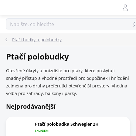
Přejít
na
obsah
Hle
Ptačí budky a polobudky
Ptačí polobudky
Otevřené úkryty a hnízdiště pro ptáky, které poskytují
snadný přístup a vhodné prostředí pro odpočinek i hnízdění
zejména pro druhy preferující otevřenější prostory. Vhodná
volba pro zahrady, balkóny i parky.
Nejprodávanější
Ptačí polobudka Schwegler 2H
SKLADEM