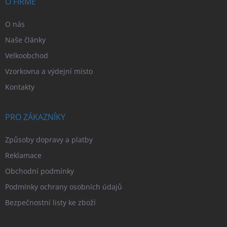
í
O FIRMĚ
k
y
v
O nás
ý
Naše články
p
i
Velkoobchod
s
Vzorkovna a výdejní místo
u
Kontakty
PRO ZÁKAZNÍKY
Způsoby dopravy a platby
Reklamace
Obchodní podmínky
Podmínky ochrany osobních údajů
Bezpečnostní listy ke zboží