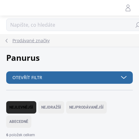
Přejít
na
obsah
Hle
Prodávané značky
Panurus
OTEVŘÍT FILTR
Ř
a
NEJLEVNĚJŠÍ
NEJDRAŽŠÍ
NEJPRODÁVANĚJŠÍ
z
e
ABECEDNĚ
n
í
6
položek celkem