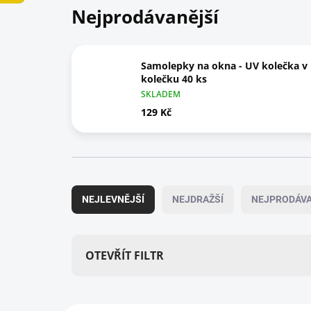
Nejprodávanější
Samolepky na okna - UV kolečka v
kolečku 40 ks
SKLADEM
129 Kč
Ř
a
NEJLEVNĚJŠÍ
NEJDRAŽŠÍ
NEJPRODÁVA
z
e
n
í
OTEVŘÍT FILTR
p
r
o
V