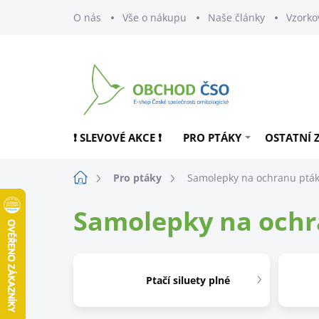
Přejít
O nás
Vše o nákupu
Naše články
Vzorko
na
obsah
❗ SLEVOVÉ AKCE ❗
PRO PTÁKY
OSTATNÍ 
Domů
Pro ptáky
Samolepky na ochranu ptá
Samolepky na ochr
Ptačí siluety plné