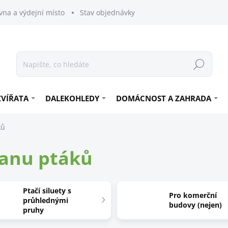
vna a výdejní místo
Stav objednávky
Hledat
ZVÍŘATA
DALEKOHLEDY
DOMÁCNOST A ZAHRADA
ků
anu ptáků
Ptačí siluety s
Pro komerční
průhlednými
budovy (nejen)
pruhy