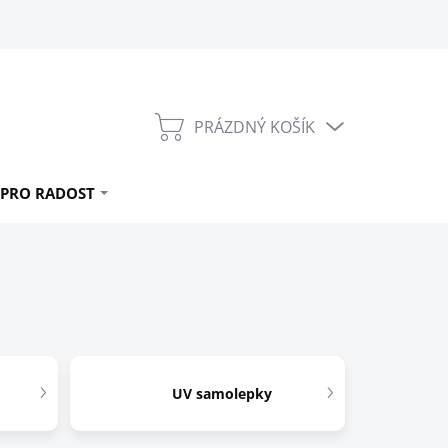
PRÁZDNÝ KOŠÍK
NÁKUPNÍ
KOŠÍK
PRO RADOST
UV samolepky