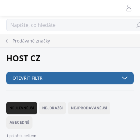
Přejít
na
obsah
Hle
Prodávané značky
HOST CZ
OTEVŘÍT FILTR
Ř
a
NEJLEVNĚJŠÍ
NEJDRAŽŠÍ
NEJPRODÁVANĚJŠÍ
z
e
ABECEDNĚ
n
í
1
položek celkem