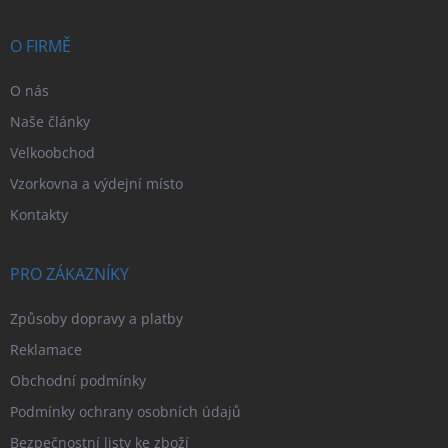
a
r
t
v
í
O FIRMĚ
k
y
v
O nás
ý
Naše články
p
i
Velkoobchod
s
Vzorkovna a výdejní místo
u
Kontakty
PRO ZÁKAZNÍKY
Způsoby dopravy a platby
Reklamace
Obchodní podmínky
Podmínky ochrany osobních údajů
Bezpečnostní listy ke zboží