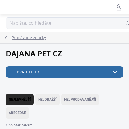
Přejít
na
obsah
Hle
Prodávané značky
DAJANA PET CZ
OTEVŘÍT FILTR
Ř
a
NEJLEVNĚJŠÍ
NEJDRAŽŠÍ
NEJPRODÁVANĚJŠÍ
z
e
ABECEDNĚ
n
í
4
položek celkem