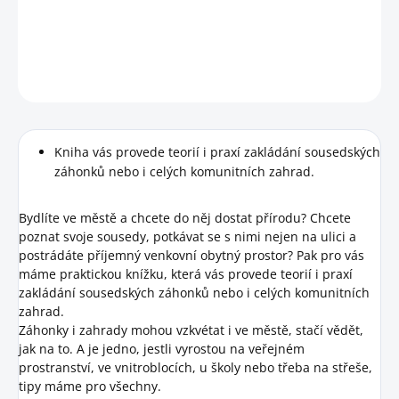
Zelené balkony, sousedské záhonky a komunitní zahrady.
DETAILNÍ INFORMACE
HLÍDAT
Kniha vás provede teorií i praxí zakládání sousedských
záhonků nebo i celých komunitních zahrad.
Bydlíte ve městě a chcete do něj dostat přírodu? Chcete
poznat svoje sousedy, potkávat se s nimi nejen na ulici a
postrádáte příjemný venkovní obytný prostor? Pak pro vás
máme praktickou knížku, která vás provede teorií i praxí
zakládání sousedských záhonků nebo i celých komunitních
zahrad.
Záhonky i zahrady mohou vzkvétat i ve městě, stačí vědět,
jak na to. A je jedno, jestli vyrostou na veřejném
prostranství, ve vnitroblocích, u školy nebo třeba na střeše,
tipy máme pro všechny.