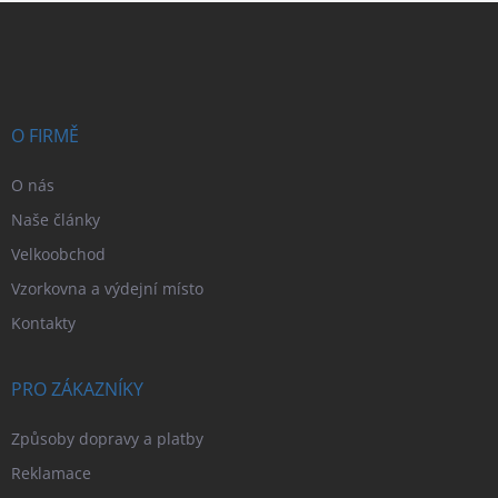
Z
á
p
a
t
í
O FIRMĚ
O nás
Naše články
Velkoobchod
Vzorkovna a výdejní místo
Kontakty
PRO ZÁKAZNÍKY
Způsoby dopravy a platby
Reklamace