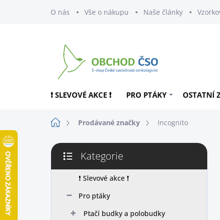
Přejít
O nás
Vše o nákupu
Naše články
Vzorko
na
obsah
❗ SLEVOVÉ AKCE ❗
PRO PTÁKY
OSTATNÍ 
Domů
Prodávané značky
Incognito
P
Kategorie
o
Přeskočit
s
kategorie
t
❗ Slevové akce ❗
r
Pro ptáky
a
n
Ptačí budky a polobudky