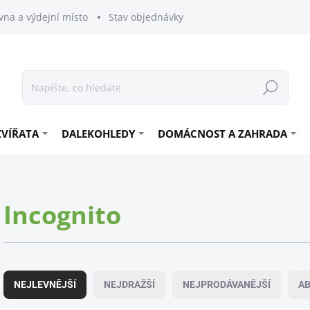
vna a výdejní místo
Stav objednávky
Hledat
ZVÍŘATA
DALEKOHLEDY
DOMÁCNOST A ZAHRADA
Incognito
Ř
a
NEJLEVNĚJŠÍ
NEJDRAŽŠÍ
NEJPRODÁVANĚJŠÍ
A
z
e