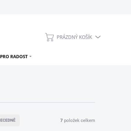
PRÁZDNÝ KOŠÍK
NÁKUPNÍ
KOŠÍK
PRO RADOST
7
položek celkem
BECEDNĚ