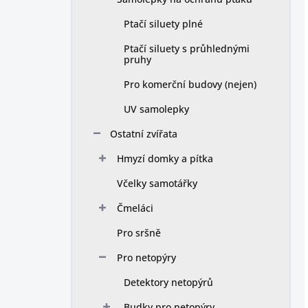
Ptačí siluety plné
Ptačí siluety s průhlednými
pruhy
Pro komerční budovy (nejen)
UV samolepky
Ostatní zvířata
Hmyzí domky a pítka
Včelky samotářky
Čmeláci
Pro sršně
Pro netopýry
Detektory netopýrů
Budky pro netopýry