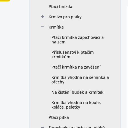
n
Ptačí hnízda
í
p
Krmivo pro ptáky
a
n
Krmítka
e
Ptačí krmítka zapichovací a
l
na zem
Příslušenství k ptačím
krmítkům
Ptačí krmítka na zavěšení
Krmítka vhodná na semínka a
ořechy
Na čistění budek a krmítek
Krmítka vhodná na koule,
koláče, peletky
Ptačí pítka
Samolepky na ochranu ptáků