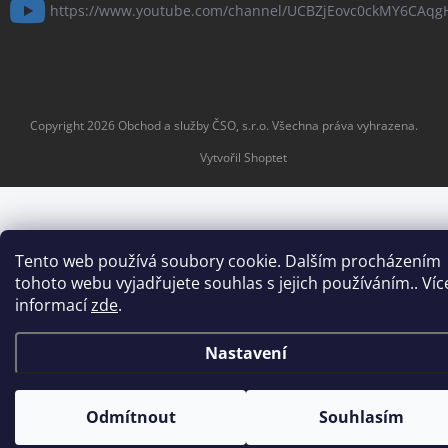
https://www.youtube.com/channel/UCBZjEovc0ckMY6CAq
Copyright 2026
Obchod a služby ČSO, s.r.o
. Všechna práva vyhrazena.
Vytvořil Shoptet
Tento web používá soubory cookie. Dalším procházením
tohoto webu vyjadřujete souhlas s jejich používáním.. Víc
informací
zde
.
Nastavení
Odmítnout
Souhlasím