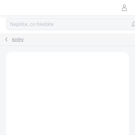
Přejít
na
obsah
Hle
Knihy