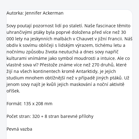
Autorka: Jennifer Ackerman
Sovy poutají pozornost lidí po staletí. Naše fascinace těmito
uhrančivými ptáky byla poprvé doložena před více než 30
000 lety na jeskynních malbách v Chauvet v jižní Francii. Náš
obdiv k sovímu obličeji s lidským výrazem, tichému letu a
nočnímu způsobu života neutuchá a dnes sovy napříč
kulturami vnímáme jako symbol moudrosti a intuice. Ale co
vlastně sova ví? Přestože známe více než 270 druhů, které
žijí na všech kontinentech kromě Antarktidy, je jejich
studium mnohem obtížnější než v případě jiných ptáků. Už
jenom sovy najít je kvůli jejich maskování a noční aktivitě
oříšek.
Formát: 135 x 208 mm
Počet stran: 320 + 8 stran barevné přílohy
Pevná vazba