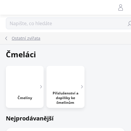
Přejít
na
obsah
Hle
Ostatní zvířata
Čmeláci
Příslušenství a
Čmelíny
doplňky ke
čmelínům
Nejprodávanější