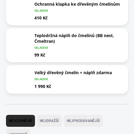
Ochranná klapka ke dřevěným čmelínům
SKLADEM
410 Kč
Teplodržná náplň do čmelínů (BB nest,
Čmeltran)
SKLADEM
99 Kč
Velký dřevěný čmelín + náplň zdarma
SKLADEM
1 990 Kč
Ř
a
NEJLEVNĚJŠÍ
NEJDRAŽŠÍ
NEJPRODÁVANĚJŠÍ
z
e