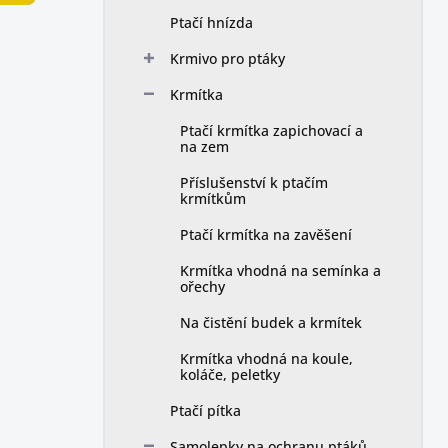
n
Ptačí hnízda
í
p
Krmivo pro ptáky
a
n
Krmítka
e
Ptačí krmítka zapichovací a
l
na zem
Příslušenství k ptačím
krmítkům
Ptačí krmítka na zavěšení
Krmítka vhodná na semínka a
ořechy
Na čistění budek a krmítek
Krmítka vhodná na koule,
koláče, peletky
Ptačí pítka
Samolepky na ochranu ptáků