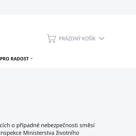
PRÁZDNÝ KOŠÍK
NÁKUPNÍ
KOŠÍK
PRO RADOST
ících o případné nebezpečnosti směsí
nspekce Ministerstva životního