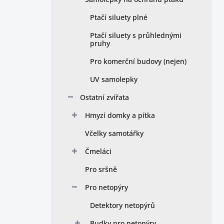
Ptačí siluety plné
Ptačí siluety s průhlednými
pruhy
Pro komerční budovy (nejen)
UV samolepky
Ostatní zvířata
Hmyzí domky a pítka
Včelky samotářky
Čmeláci
Pro sršně
Pro netopýry
Detektory netopýrů
Budky pro netopýry