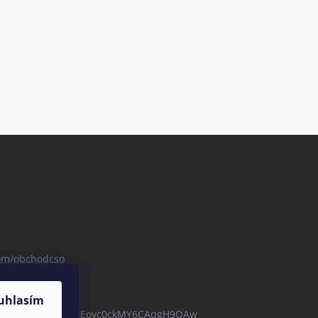
com/obchodcso
uhlasím
com/channel/UCBZjEovc0ckMY6CAqgH9OAw