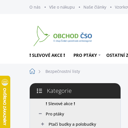
Přejít
O nás
Vše o nákupu
Naše články
Vzorko
na
obsah
❗ SLEVOVÉ AKCE ❗
PRO PTÁKY
OSTATNÍ 
Domů
Bezpečnostní listy
P
Kategorie
o
Přeskočit
s
kategorie
t
❗ Slevové akce ❗
r
Pro ptáky
a
n
Ptačí budky a polobudky