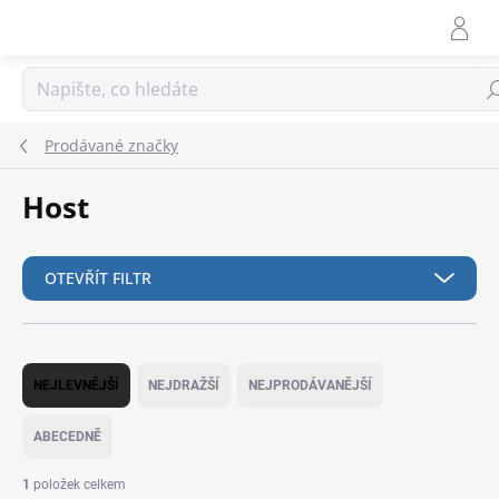
Přejít
na
obsah
Hle
Prodávané značky
Host
OTEVŘÍT FILTR
Ř
a
NEJLEVNĚJŠÍ
NEJDRAŽŠÍ
NEJPRODÁVANĚJŠÍ
z
e
ABECEDNĚ
n
í
1
položek celkem