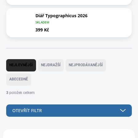
Diář Typographicus 2026
SKLADEM
399 Kč
Ř
a
NEJLEVNĚJŠÍ
NEJDRAŽŠÍ
NEJPRODÁVANĚJŠÍ
z
e
ABECEDNĚ
n
í
3
položek celkem
p
r
o
OTEVŘÍT FILTR
d
u
k
V
VÝPRODEJ