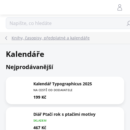
Přejít
na
obsah
Hle
Knihy, časopisy, předplatné a kalendáře
Kalendáře
Nejprodávanější
Kalendář Typographicus 2025
NA CESTĚ OD DODAVATELE
199 Kč
Diář Ptačí rok s ptačími motivy
SKLADEM
467 Kč