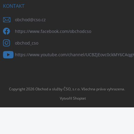
KONTAKT
obchod
@
cso.cz
https://www.facebook.com/obchodcso
obchod_cso
https://www.youtube.com/channel/UCBZjEovc0ckMY6CAq
Copyright 2026
Obchod a služby ČSO, s.r.o
. Všechna práva vyhrazena.
Vytvořil Shoptet