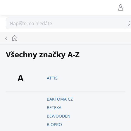
Přejít
na
obsah
Hle
Domů
Všechny značky A-Z
A
ATTIS
BAKTOMA CZ
BETEXA
BEWOODEN
BIOPRO