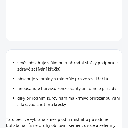
Kompletní krmivo navržené speciálně pro křečky se
správným poměrem živin.
DETAILNÍ INFORMACE
HLÍDAT
směs obsahuje vlákninu a přírodní složky podporující
zdravé zažívání křečků
obsahuje vitamíny a minerály pro zdraví křečků
neobsahuje barviva, konzervanty ani umělé přísady
díky přírodním surovinám má krmivo přirozenou vůni
a lákavou chuť pro křečky
Tato pečlivě vybraná směs plodin místního původu je
bohatá na různé druhy obilovin, semen, ovoce a zeleniny,