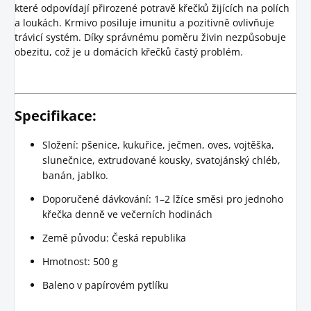
které odpovídají přirozené potravě křečků žijících na polích
a loukách. Krmivo posiluje imunitu a pozitivně ovlivňuje
trávicí systém. Díky správnému poměru živin nezpůsobuje
obezitu, což je u domácích křečků častý problém.
Specifikace:
Složení: pšenice, kukuřice, ječmen, oves, vojtěška,
slunečnice, extrudované kousky, svatojánský chléb,
banán, jablko.
Doporučené dávkování: 1–2 lžíce směsi pro jednoho
křečka denně ve večerních hodinách
Země původu: Česká republika
Hmotnost: 500 g
Baleno v papírovém pytlíku