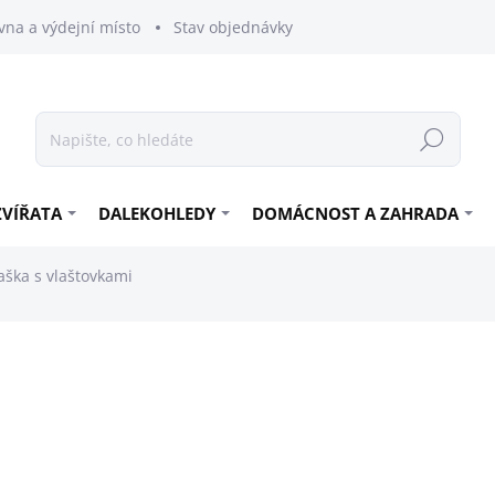
vna a výdejní místo
Stav objednávky
Hledat
ZVÍŘATA
DALEKOHLEDY
DOMÁCNOST A ZAHRADA
aška s vlaštovkami
399 Kč
359 Kč
296,69 Kč bez DPH
Měrná
ZVOLTE VARIANTU
cena:
VARIANTA