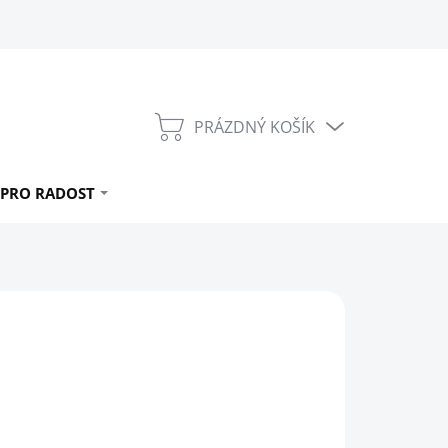
PRÁZDNÝ KOŠÍK
NÁKUPNÍ
KOŠÍK
PRO RADOST