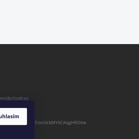
com/obchodcso
uhlasím
com/channel/UCBZjEovc0ckMY6CAqgH9OAw