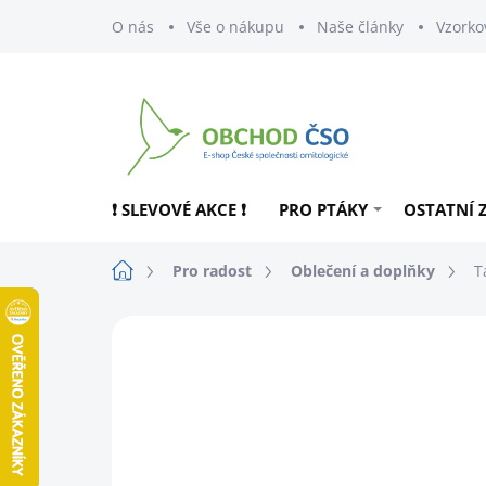
Přejít
O nás
Vše o nákupu
Naše články
Vzorko
na
obsah
❗ SLEVOVÉ AKCE ❗
PRO PTÁKY
OSTATNÍ 
Domů
Pro radost
Oblečení a doplňky
T