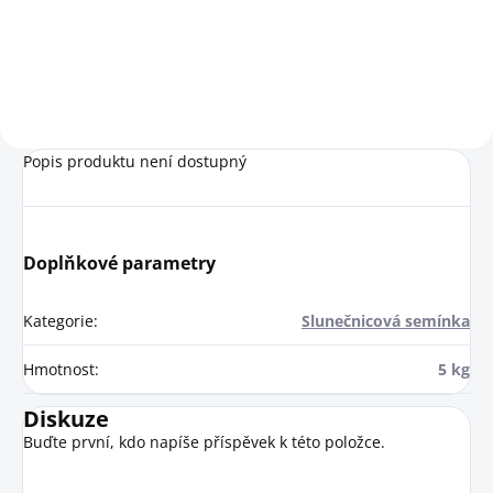
ptactvo. Oproti klasickému ovsu
žlutého a bílého prosa zajišťuje
je lépe stravitelný, protože...
pestrost krmiva, podporuje
vitalitu a přirozené...
Popis produktu není dostupný
Doplňkové parametry
Kategorie
:
Slunečnicová semínka
Hmotnost
:
5 kg
Diskuze
Buďte první, kdo napíše příspěvek k této položce.