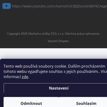
https://www.youtube.com/channel/UCBZjEovc0ckMY6CAq
Copyright 2026
Obchod a služby ČSO, s.r.o
. Všechna práva vyhrazena.
Vytvořil Shoptet
Tento web používá soubory cookie. Dalším procházením
tohoto webu vyjadřujete souhlas s jejich používáním.. Víc
informací
zde
.
Nastavení
Odmítnout
Souhlasím