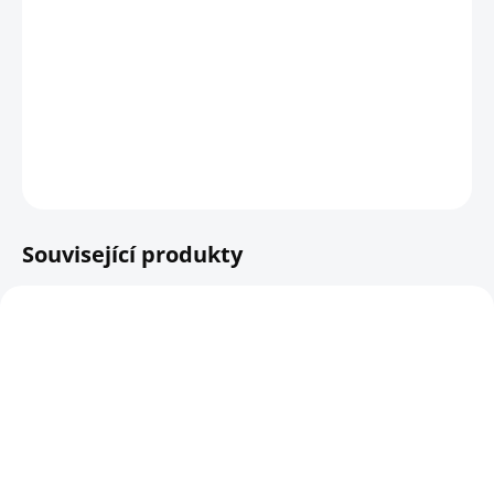
−
+
Přidat do košíku
Ptačí krmítko s klasickým vzhledem, ale s dobrou ochranou
před predátory a snadným čištěním.
DETAILNÍ INFORMACE
HLÍDAT
Související produkty
SKLADEM
SKLADEM