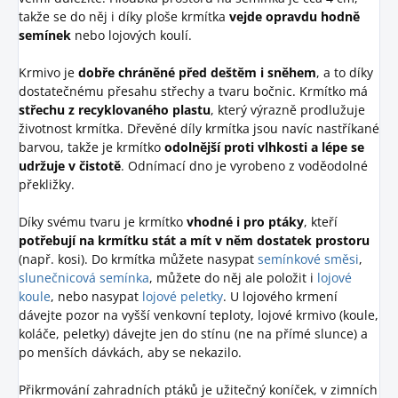
takže se do něj i díky ploše krmítka
vejde opravdu hodně
semínek
nebo lojových koulí.
Krmivo je
dobře chráněné před deštěm i sněhem
, a to díky
dostatečnému přesahu střechy a tvaru bočnic. Krmítko má
střechu z recyklovaného plastu
, který výrazně prodlužuje
životnost krmítka. Dřevěné díly krmítka jsou navíc nastříkané
barvou, takže je krmítko
odolnější proti vlhkosti a lépe se
udržuje v čistotě
. Odnímací dno je vyrobeno z voděodolné
překližky.
Díky svému tvaru je krmítko
vhodné i pro ptáky
, kteří
potřebují na krmítku stát a mít v něm dostatek prostoru
(např. kosi). Do krmítka můžete nasypat
semínkové směsi
,
slunečnicová semínka
, můžete do něj ale položit i
lojové
koule
, nebo nasypat
lojové peletky
. U lojového krmení
dávejte pozor na vyšší venkovní teploty, lojové krmivo (koule,
koláče, peletky) dávejte jen do stínu (ne na přímé slunce) a
po menších dávkách, aby se nekazilo.
Přikrmování zahradních ptáků je užitečný koníček, v zimních