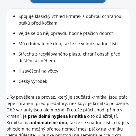
Spojuje klasický vzhled krmítek s dobrou ochranou
ptáků před kočkami
Vejde se do něj opravdu hodně ptačích dobrot
Má odnímatelné dno, takže se velmi snadno čistí
Střecha z recyklovaného plastu chrání obsah před
deštěm a sněhem
K zavěšení na větev
Český výrobek
Díky pověšení za provaz, který je součástí krmítka, jsou ptáci
lépe chráněni před predátory, než když je krmítko položené.
Obě varianty jsou ale možné. Protože ptáci chodí přímo v
krmení, je
pravidelná hygiena krmítka
o to důležitější.
Krmítko má
odnímatelné dno
, takže se snadno čistí, což je s
ohledem na možný přenos nemocí mezi ptáky na krmítku
velmi důležité. Hloubka prostoru na semínka je cca 4 cm,