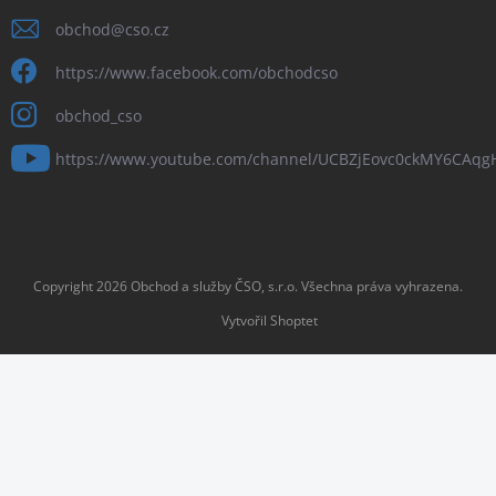
obchod
@
cso.cz
https://www.facebook.com/obchodcso
obchod_cso
https://www.youtube.com/channel/UCBZjEovc0ckMY6CAq
Copyright 2026
Obchod a služby ČSO, s.r.o
. Všechna práva vyhrazena.
Vytvořil Shoptet