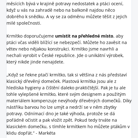
měsících bývá v krajině potravy nedostatek a ptáci ocení,
když u vás na zahradě nebo na balkoně najdou něco
dobrého k snědku. A vy se za odměnu můžete těšit z jejich
milé společnosti.
Krmítko doporučujeme
umístit na přehledné místo
, aby
ptáci včas viděli blížící se nebezpečí. Můžete ho zavěsit na
větev nebo nějakou konstrukci. Krmítko jsme navrhli a
nechali vyrobit v České republice. Jde o unikátní výrobek,
který nikde jinde nenajdete.
„Když se řekne ptačí krmítko, tak si většina z nás představí
klasický dřevěný domeček. Plastová krmítka jsou ale z
hlediska hygieny a čištění daleko praktičtější. Pak je tu ale
tohle vylepšené krmítko, které svým designem a použitým
materiálem kompenzuje nevýhody dřevěných domečků. Díky
nástřiku barvou ho lze umýt a nedrží se v něm zbytky
potravy. Odnímací dno je také výhoda, protože se dá
pořádně očistit a pak vložit zpět. Pokud tedy trváte na
klasickém domečku, s tímhle krmítkem ho můžete ptákům v
klidu dopřát.“ - Markéta