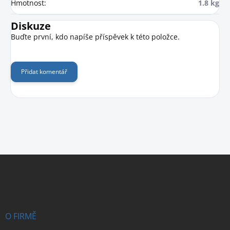
Hmotnost
:
1.8 kg
Diskuze
Buďte první, kdo napíše příspěvek k této položce.
Přidat komentář
Z
á
p
a
t
í
O FIRMĚ