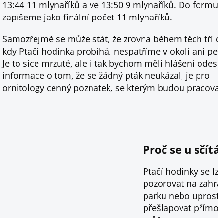
13:44 11 mlynaříků a ve 13:50 9 mlynaříků. Do formu
zapíšeme jako finální počet 11 mlynaříků.
Samozřejmě se může stát, že zrovna během těch tří 
kdy Ptačí hodinka probíhá, nespatříme v okolí ani pe
Je to sice mrzuté, ale i tak bychom měli hlášení odesl
informace o tom, že se žádný pták neukázal, je pro
ornitology cenný poznatek, se kterým budou pracova
Proč se u sčí
Ptačí hodinky se 
pozorovat na zahra
parku nebo uprost
přešlapovat přímo 