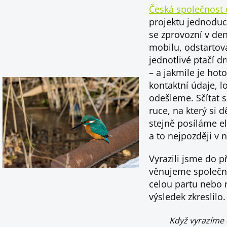
Česká společnost 
projektu jednoduc
se zprovozní v den 
mobilu, odstartova
jednotlivé ptačí 
– a jakmile je ho
kontaktní údaje, l
odešleme. Sčítat
ruce, na který si
stejně posíláme e
a to nejpozději v n
Vyrazili jsme do p
věnujeme společn
celou partu nebo r
výsledek zkreslilo.
Když vyrazíme 