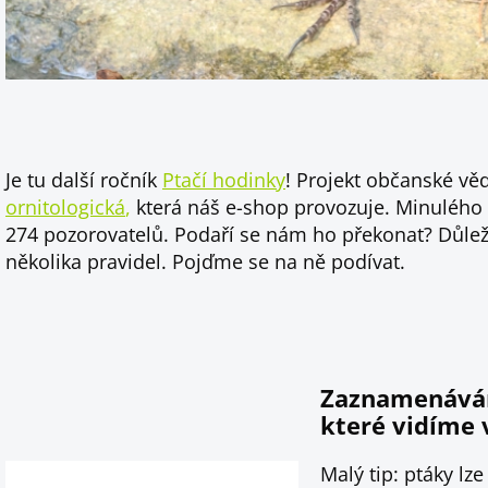
Je tu další ročník
Ptačí hodinky
! Projekt občanské v
ornitologická
,
která náš e-shop provozuje. Minulého 
274 pozorovatelů. Podaří se nám ho překonat? Důleži
několika pravidel. Pojďme se na ně podívat.
Zaznamenávám
které vidíme v
Malý tip: ptáky lz