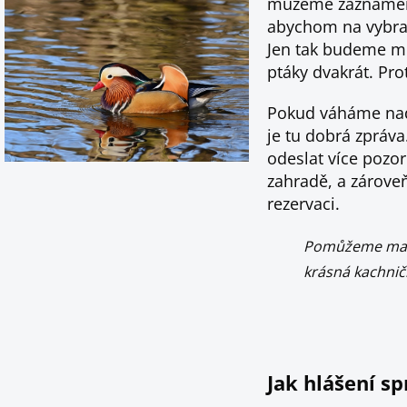
můžeme zaznamenat
abychom na vybran
Jen tak budeme mí
ptáky dvakrát. Pr
Pokud váháme nad 
je tu dobrá zpráva
odeslat více pozo
zahradě, a zárove
rezervaci.
Pomůžeme mapo
krásná kachnič
Jak hlášení s