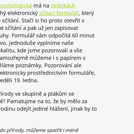
ornitologická
má na
stránkách
hý elektronický
sčítací formulář
, který
sčítání. Stačí si ho proto otevřít v
t sčítání a pak už jen zapisovat
druhy. Formulář sám odpočítá 60 minut
tovo, jednoduše vyplníme naše
okalitu, kde jsme pozorovali a vše
 samozřejmě můžeme i s papírem v
 děláme poznámky. Pozorování ale
lektronicky prostřednictvím formuláře,
eděli 19. ledna.
řírody ve skupině a ptákům se
ě? Pamatujme na to, že by mělo za
odinu odejít jediné hlášení, jinak by to
do přírody, můžeme spatřit i méně