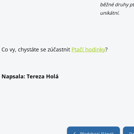
běžné druhy pt
unikátní.
Co vy, chystáte se zúčastnit
Ptačí hodinky
?
Napsala: Tereza Holá
Předchozí článek
Da