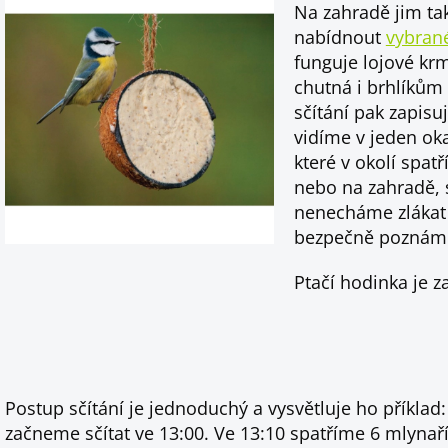
Na zahradě jim t
nabídnout
vybran
funguje lojové kr
chutná i brhlíků
sčítání pak zapisu
vidíme v jeden ok
které v okolí spa
nebo na zahradě, s
nenecháme zlákat 
bezpečně poznám
Ptačí hodinka je z
Postup sčítání je jednoduchý a vysvětluje ho příklad:
začneme sčítat ve 13:00. Ve 13:10 spatříme 6 mlynaří