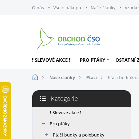
Přejít
O nás
Vše o nákupu
Naše články
Vzorko
na
obsah
❗ SLEVOVÉ AKCE ❗
PRO PTÁKY
OSTATNÍ 
Domů
Naše články
Ptáci
Ptačí hodinka: 
P
Kategorie
o
Přeskočit
s
kategorie
t
❗ Slevové akce ❗
r
Pro ptáky
a
n
Ptačí budky a polobudky