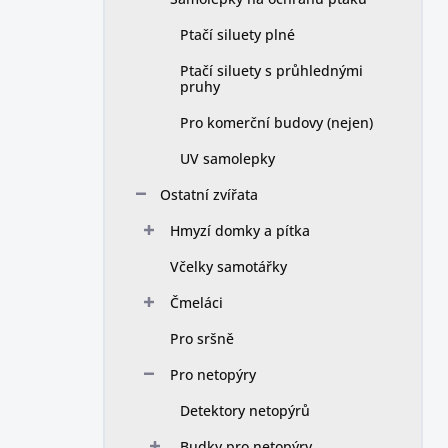
Ptačí siluety plné
Ptačí siluety s průhlednými
pruhy
Pro komerční budovy (nejen)
UV samolepky
Ostatní zvířata
Hmyzí domky a pítka
Včelky samotářky
Čmeláci
Pro sršně
Pro netopýry
Detektory netopýrů
Budky pro netopýry