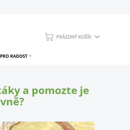
PRÁZDNÝ KOŠÍK
NÁKUPNÍ
KOŠÍK
PRO RADOST
ptáky a pomozte je
ávně?