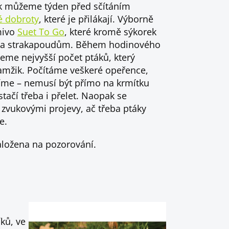
ak můžeme týden před sčítáním
é dobroty
, které je přilákají. Výborně
mivo
Suet To Go
, které kromě sýkorek
m a strakapoudům. Během hodinového
jeme nejvyšší počet ptáků, který
amžik. Počítáme veškeré opeřence,
tříme – nemusí být přímo na krmítku
tačí třeba i přelet. Naopak se
zvukovými projevy, ač třeba ptáky
e.
aložena na pozorování.
ků, ve