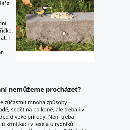
láře
dní,
říčko.
at. I
t.
tání nemůžeme procházet?
lze zúčastnit mnoha způsoby –
dě, sedět na balkoně, ale třeba i v
řed divoké přírody. Není třeba
u krmítka: i v lese a u rybníků