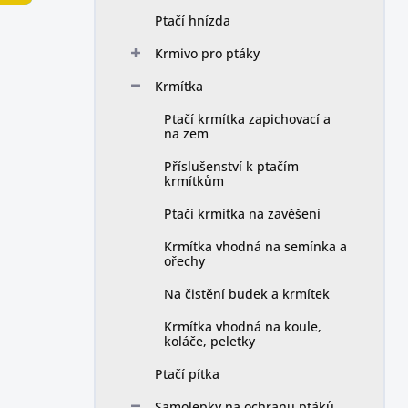
n
Ptačí hnízda
í
p
Krmivo pro ptáky
a
n
Krmítka
e
Ptačí krmítka zapichovací a
l
na zem
Příslušenství k ptačím
krmítkům
Ptačí krmítka na zavěšení
Krmítka vhodná na semínka a
ořechy
Na čistění budek a krmítek
Krmítka vhodná na koule,
koláče, peletky
Ptačí pítka
Samolepky na ochranu ptáků