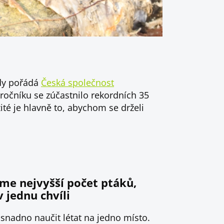
ědy pořádá
Česká společnost
ročníku se zúčastnilo rekordních 35
té je hlavně to, abychom se drželi
e nejvyšší počet ptáků,
 jednu chvíli
e snadno naučit létat na jedno místo.