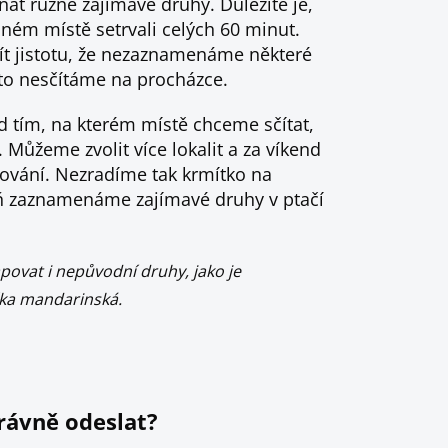
 různé zajímavé druhy. Důležité je,
ém místě setrvali celých 60 minut.
t jistotu, že nezaznamenáme některé
oto nesčítáme na procházce.
tím, na kterém místě chceme sčítat,
. Můžeme zvolit více lokalit a za víkend
rování. Nezradíme tak krmítko na
ň zaznamenáme zajímavé druhy v ptačí
vat i nepůvodní druhy, jako je
ka mandarinská.
právně odeslat?