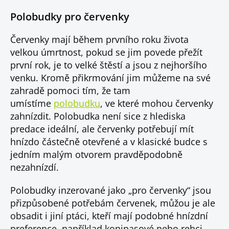
Polobudky pro červenky
Červenky mají během prvního roku života
velkou úmrtnost, pokud se jim povede přežít
první rok, je to velké štěstí a jsou z nejhoršího
venku. Kromě přikrmování jim můžeme na své
zahradě pomoci tím, že tam
umístíme
polobudku
, ve které mohou červenky
zahnízdit. Polobudka není sice z hlediska
predace ideální, ale červenky potřebují mít
hnízdo částečně otevřené a v klasické budce s
jedním malým otvorem pravděpodobně
nezahnízdí.
Polobudky inzerované jako „pro červenky“ jsou
přizpůsobené potřebám červenek, můžou je ale
obsadit i jiní ptáci, kteří mají podobné hnízdní
preference, například konipasové nebo rehci.