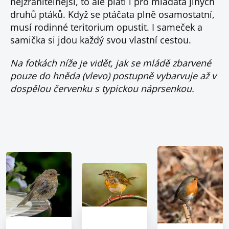
nejzranitelnější, to ale platí i pro mláďata jiných
druhů ptáků. Když se ptáčata plně osamostatní,
musí rodinné teritorium opustit. I sameček a
samička si jdou každý svou vlastní cestou.
Na fotkách níže je vidět, jak se mládě zbarvené
pouze do hněda (vlevo) postupně vybarvuje až v
dospělou červenku s typickou náprsenkou.