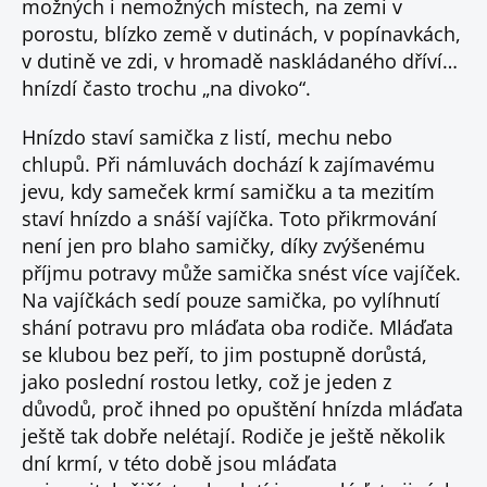
možných i nemožných místech, na zemi v
porostu, blízko země v dutinách, v popínavkách,
v dutině ve zdi, v hromadě naskládaného dříví…
hnízdí často trochu „na divoko“.
Hnízdo staví samička z listí, mechu nebo
chlupů. Při námluvách dochází k zajímavému
jevu, kdy sameček krmí samičku a ta mezitím
staví hnízdo a snáší vajíčka. Toto přikrmování
není jen pro blaho samičky, díky zvýšenému
příjmu potravy může samička snést více vajíček.
Na vajíčkách sedí pouze samička, po vylíhnutí
shání potravu pro mláďata oba rodiče. Mláďata
se klubou bez peří, to jim postupně dorůstá,
jako poslední rostou letky, což je jeden z
důvodů, proč ihned po opuštění hnízda mláďata
ještě tak dobře nelétají. Rodiče je ještě několik
dní krmí, v této době jsou mláďata