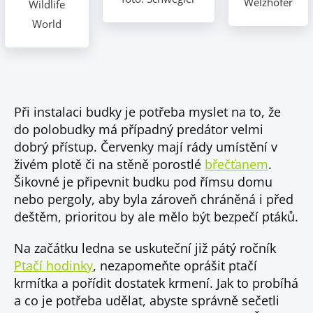
Welzhofer
Wildlife
World
Při instalaci budky je potřeba myslet na to, že
do polobudky má případný predátor velmi
dobrý přístup. Červenky mají rády umístění v
živém plotě či na stěně porostlé
břečťanem
.
Šikovné je připevnit budku pod římsu domu
nebo pergoly, aby byla zároveň chráněná i před
deštěm, prioritou by ale mělo být bezpečí ptáků.
Na začátku ledna se uskuteční již pátý ročník
Ptačí hodinky
, nezapomeňte oprášit ptačí
krmítka a pořídit dostatek krmení. Jak to probíhá
a co je potřeba udělat, abyste správně sečetli