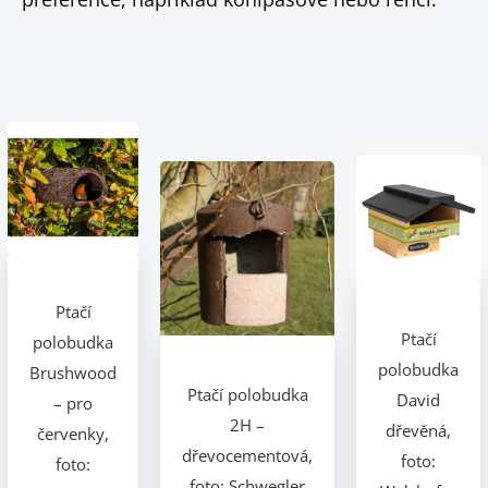
Ptačí
Ptačí
polobudka
polobudka
Brushwood
Ptačí polobudka
David
– pro
2H –
dřevěná,
červenky,
dřevocementová,
foto:
foto:
foto: Schwegler