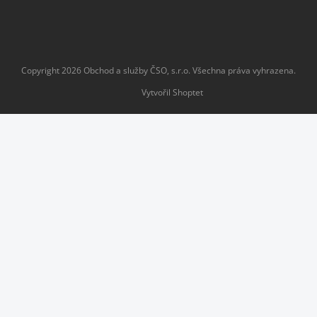
Copyright 2026
Obchod a služby ČSO, s.r.o
. Všechna práva vyhrazena.
Vytvořil Shoptet