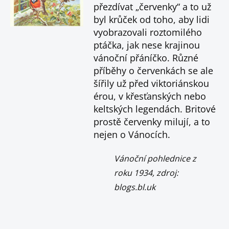
přezdívat „červenky“ a to už
byl krůček od toho, aby lidi
vyobrazovali roztomilého
ptáčka, jak nese krajinou
vánoční přáníčko. Různé
příběhy o červenkách se ale
šířily už před viktoriánskou
érou, v křesťanských nebo
keltských legendách. Britové
prostě červenky milují, a to
nejen o Vánocích.
Vánoční pohlednice z
roku 1934, zdroj:
blogs.bl.uk