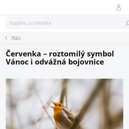
Přejít
na
obsah
Hle
Ptáci
Červenka – roztomilý symbol
Vánoc i odvážná bojovnice