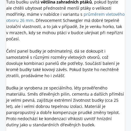
Tuto budku uvítá
většina zahradních ptáků
, pokud byste
ale chtěli ubytovat přednostně menší ptáky o velikosti
modřinky, máme v nabídce i variantu s
průměrem vletového
otvoru 26 mm
. Dřevocement Schwegler má dobré tepelně
izolační vlastnosti, a to jak v případě, že je venku horko, tak
v mrazech, kdy se mohou ptáci v budce ukrývat při nepřízni
počasí.
Čelní panel budky je odnímatelný, dá se dokoupit i
samostatně s různými rozměry vletových otvorů, což
dovoluje kombinaci panelů dle potřeby. Součástí balení je
kromě budky také kovový závěs. Pokud byste ho nechtěně
ztratili, prodáváme ho i zvlášť.
Budka je vyrobena ze speciálního, léty prověřeného
materiálu. Směs dřevěných pilin, cementu a dalších příměsí
je velmi pevná, zajišťuje extrémní životnost budky (cca 25
let), ale i velmi dobrou tepelnou izolaci. Materiál je
paropropustný a dobře kompenzuje prudké změny teplot.
Proto nedochází ke kondenzaci vlhkosti uvnitř hnízdní
dutiny jako u standardních dřevěných budek.