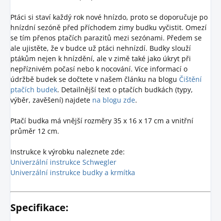
Ptáci si staví každý rok nové hnízdo, proto se doporučuje po
hnízdní sezóně před příchodem zimy budku vyčistit. Omezí
se tím přenos ptačích parazitů mezi sezónami. Předem se
ale ujistěte, že v budce už ptáci nehnízdí. Budky slouží
ptákům nejen k hnízdění, ale v zimě také jako úkryt při
nepříznivém počasí nebo k nocování. Více informací o
údržbě budek se dočtete v našem článku na blogu
Čištění
ptačích budek
. Detailnější text o ptačích budkách (typy,
výběr, zavěšení) najdete
na blogu zde
.
Ptačí budka má vnější rozměry 35 x 16 x 17 cm a vnitřní
průměr 12 cm.
Instrukce k výrobku naleznete zde:
Univerzální instrukce Schwegler
Univerzální instrukce budky a krmítka
Specifikace: