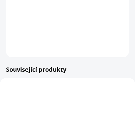
−
+
Přidat do košíku
Ptačí budka pro sýkory, rehky, brhlíky nebo vrabce, zavěšení
na větev pro zvýšené bezpečí před predátory.
DETAILNÍ INFORMACE
HLÍDAT
Související produkty
SKLADEM