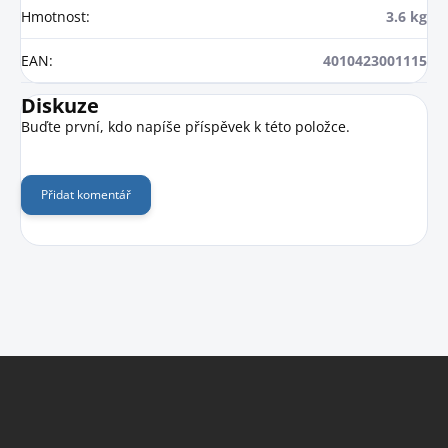
Hmotnost
:
3.6 kg
EAN
:
4010423001115
Diskuze
Buďte první, kdo napíše příspěvek k této položce.
Přidat komentář
Z
á
p
a