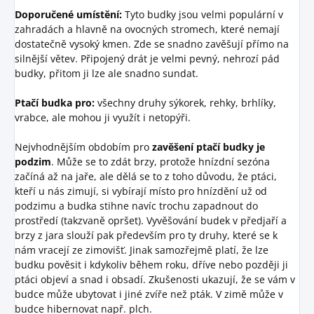
Doporučené umístění:
Tyto budky jsou velmi populární v
zahradách a hlavně na ovocných stromech, které nemají
dostatečně vysoký kmen. Zde se snadno zavěšují přímo na
silnější větev. Připojený drát je velmi pevný, nehrozí pád
budky, přitom ji lze ale snadno sundat.
Ptačí budka pro:
všechny druhy sýkorek, rehky, brhlíky,
vrabce, ale mohou ji využít i netopýři.
Nejvhodnějším obdobím pro
zavěšení ptačí budky je
podzim
. Může se to zdát brzy, protože hnízdní sezóna
začíná až na jaře, ale dělá se to z toho důvodu, že ptáci,
kteří u nás zimují, si vybírají místo pro hnízdění už od
podzimu a budka stihne navíc trochu zapadnout do
prostředí (takzvaně opršet). Vyvěšování budek v předjaří a
brzy z jara slouží pak především pro ty druhy, které se k
nám vracejí ze zimovišť. Jinak samozřejmě platí, že lze
budku pověsit i kdykoliv během roku, dříve nebo později ji
ptáci objeví a snad i obsadí. Zkušenosti ukazují, že se vám v
budce může ubytovat i jiné zvíře než pták. V zimě může v
budce hibernovat např. plch.