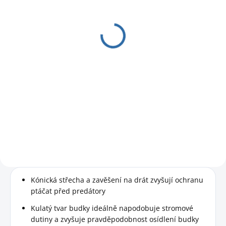
Čelní panel k ptačí
budce Schwegler
1B/2M - otvor 3,2 cm
169 Kč
139,67 Kč bez DPH
Do košíku
Náhradní přední panel vhodný k
ptačí budce typu 1B nebo 2M.
Kónická střecha a zavěšení na drát zvyšují ochranu
ptáčat před predátory
Kulatý tvar budky ideálně napodobuje stromové
dutiny a zvyšuje pravděpodobnost osídlení budky