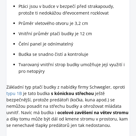
Ptáci jsou v budce v bezpečí před strakapoudy,
protože ti nedokážou dřevocement rozklovat
Průměr vletového otvoru je 3,2 cm
Vnitřní průměr ptačí budky je 12 cm
Čelní panel je odnímatelný
Budka se snadno čistí a kontroluje
Tvarovaný vnitřní strop budky umožňuje její využití i
pro netopýry
Základní typ ptačí budky z nabídky firmy Schwegler, oproti
typu 1B
je tato budka
s kónickou střechou
ještě
bezpečnější, protože predátoři (kočka, kuna apod.) se
nemůžou posadit na střechu budky a ohrožovat mláďata
uvnitř. Navíc má budka i
ocelové zavěšení na větev stromu
a díky tomu může být dál od kmene stromu v prostoru, kam
se nenechavé tlapky predátorů jen tak nedostanou.