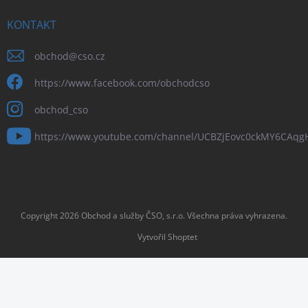
KONTAKT
obchod
@
cso.cz
https://www.facebook.com/obchodcso
obchod_cso
https://www.youtube.com/channel/UCBZjEovc0ckMY6CAq
Copyright 2026
Obchod a služby ČSO, s.r.o
. Všechna práva vyhrazena.
Vytvořil Shoptet