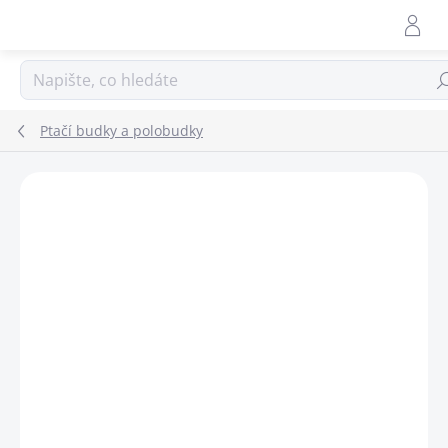
Přejít
na
obsah
Hle
Ptačí budky a polobudky
ZNAČKA:
SCHWEGLER