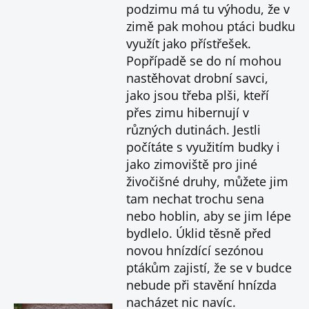
podzimu má tu výhodu, že v
zimě pak mohou ptáci budku
využít jako přístřešek.
Popřípadě se do ní mohou
nastěhovat drobní savci,
jako jsou třeba plši, kteří
přes zimu hibernují v
různých dutinách. Jestli
počítáte s využitím budky i
jako zimoviště pro jiné
živočišné druhy, můžete jim
tam nechat trochu sena
nebo hoblin, aby se jim lépe
bydlelo. Úklid těsně před
novou hnízdící sezónou
ptákům zajistí, že se v budce
nebude při stavění hnízda
nacházet nic navíc.