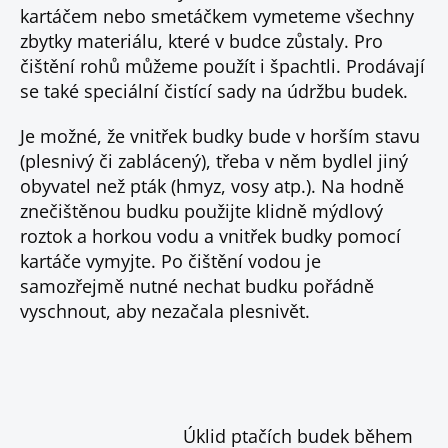
kartáčem nebo smetáčkem vymeteme všechny
zbytky materiálu, které v budce zůstaly. Pro
čištění rohů můžeme použít i špachtli. Prodávají
se také speciální čistící sady na údržbu budek.
Je možné, že vnitřek budky bude v horším stavu
(plesnivý či zablácený), třeba v něm bydlel jiný
obyvatel než pták (hmyz, vosy atp.). Na hodně
znečištěnou budku použijte klidně mýdlový
roztok a horkou vodu a vnitřek budky pomocí
kartáče vymyjte. Po čištění vodou je
samozřejmě nutné nechat budku pořádně
vyschnout, aby nezačala plesnivět.
Úklid ptačích budek během