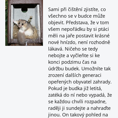
Sami při čištění zjistíte, co
všechno se v budce může
objevit. Představa, že v tom
všem nepořádku by si ptáci
měli na jaře postavit krásné
nové hnízdo, není rozhodně
lákavá. Ničeho se tedy
nebojte a vyčleňte si ke
konci podzimu čas na
údržbu budek. Umožníte tak
zrození dalších generaci
opeřených obyvatel zahrady.
Pokud je budka již letitá,
zatéká do ní nebo vypadá, že
se každou chvíli rozpadne,
raději ji sundejte a nahraďte
jinou. On takový pohled na