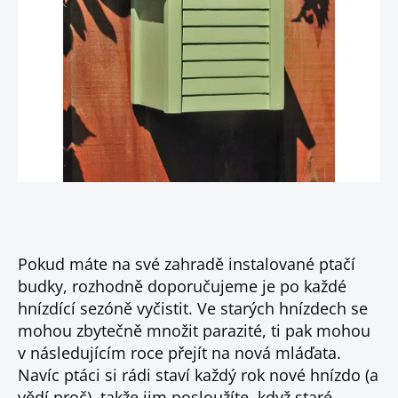
Pokud máte na své zahradě instalované ptačí
budky, rozhodně doporučujeme je po každé
hnízdící sezóně vyčistit. Ve starých hnízdech se
mohou zbytečně množit parazité, ti pak mohou
v následujícím roce přejít na nová mláďata.
Navíc ptáci si rádi staví každý rok nové hnízdo (a
vědí proč), takže jim posloužíte, když staré