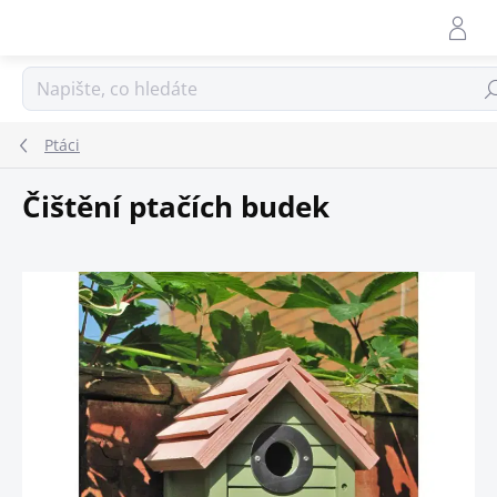
Přejít
na
obsah
Hle
Ptáci
Čištění ptačích budek