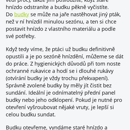
hnízdo odstraníte a budku pěkně vyčistíte.
Do
budky
se může na jaře nastěhovat jiný pták,
než v ní hnízdil minulou sezónu, a ten si chce
postavit hnízdo z vlastního materiálu a podle
své potřeby.
Když tedy víme, že ptáci už budku definitivně
opustili a je po sezóně hnízdění, můžeme se dát
do práce. Z hygienických důvodů při tom noste
ochranné rukavice a hodí se i dlouhé rukávy
(otvírání budky je vždy trochu překvapení).
Správně zvolené budky by měly jít čistit bez
sundání. Ideální je odnímatelný přední panel
budky nebo jeho odklopení. Pokud je nutné pro
otevření vyšroubovat nějaké vruty, je lepší si
celou budku sundat.
Budku otevřeme, vyndáme staré hnízdo a