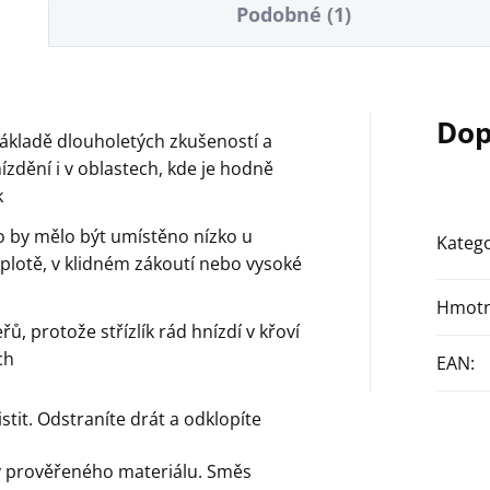
Podobné (1)
Dop
základě dlouholetých zkušeností a
zdění i v oblastech, kde je hodně
k
zdo by mělo být umístěno nízko u
Katego
plotě, v klidném zákoutí nebo vysoké
Hmotn
ů, protože střízlík rád hnízdí v křoví
ch
EAN
:
it. Odstraníte drát a odklopíte
ty prověřeného materiálu. Směs