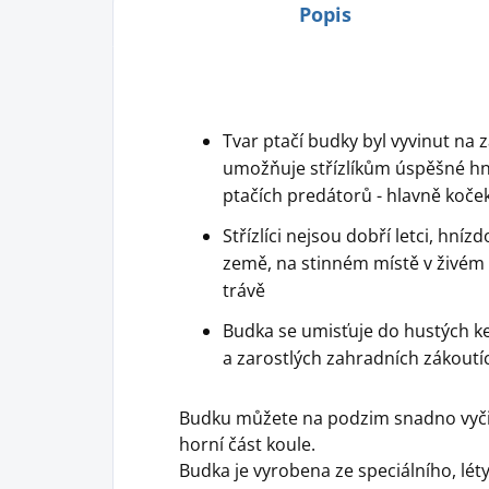
Popis
Tvar ptačí budky byl vyvinut na 
umožňuje střízlíkům úspěšné hní
ptačích predátorů - hlavně koče
Střízlíci nejsou dobří letci, hní
země, na stinném místě v živém 
trávě
Budka se umisťuje do hustých keř
a zarostlých zahradních zákoutí
Budku můžete na podzim snadno vyčist
horní část koule.
Budka je vyrobena ze speciálního, lé