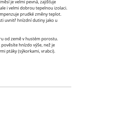
měsí je velmi pevná, zajišťuje
ale i velmi dobrou tepelnou izolaci.
ompenzuje prudké změny teplot.
i uvnitř hnízdní dutiny jako u
ru od země v hustém porostu.
k pověsíte hnízdo výše, než je
mi ptáky (sýkorkami, vrabci).