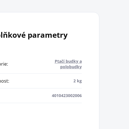
lňkové parametry
Ptačí budky a
rie
:
polobudky
ost
:
2 kg
4010423002006