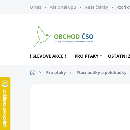
Přejít
O nás
Vše o nákupu
Naše články
Vzorko
na
obsah
❗ SLEVOVÉ AKCE ❗
PRO PTÁKY
OSTATNÍ 
Domů
Pro ptáky
Ptačí budky a polobudky
ZNAČKA:
SCHWEGLER