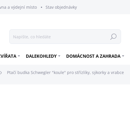
vna a výdejní místo
Stav objednávky
Hledat
ZVÍŘATA
DALEKOHLEDY
DOMÁCNOST A ZAHRADA
Ptačí budka Schwegler "koule" pro střízlíky, sýkorky a vrabce
1 119 Kč
924,79 Kč bez DPH
Měrná
SKLADEM
cena: