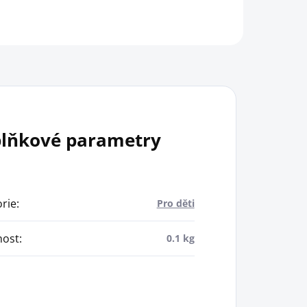
lňkové parametry
rie
:
Pro děti
ost
:
0.1 kg