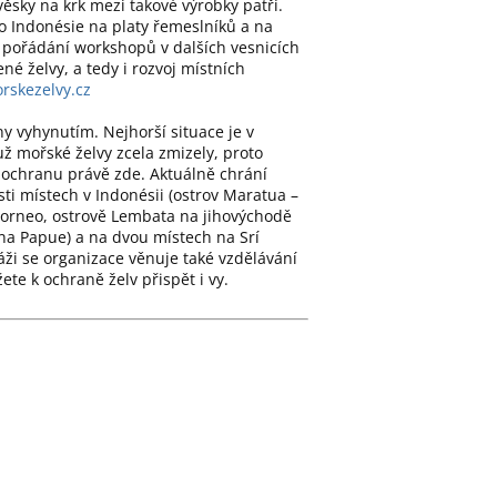
ěsky na krk mezi takové výrobky patří.
do Indonésie na platy řemeslníků a na
pořádání workshopů v dalších vesnicích
žené želvy, a tedy i rozvoj místních
rskezelvy.cz
y vyhynutím. Nejhorší situace je v
 mořské želvy zcela zmizely, proto
ochranu právě zde. Aktuálně chrání
ti místech v Indonésii (ostrov Maratua –
Borneo, ostrově Lembata na jihovýchodě
na Papue) a na dvou místech na Srí
ži se organizace věnuje také vzdělávání
te k ochraně želv přispět i vy.