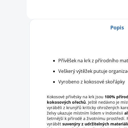
Popis
Přívěšek na krk z přírodního m
Veškerý výtěžek putuje organiza
Vyrobeno z kokosové skořápky
Kokosové přívěsky na krk jsou
100% příro
kokosových ořechů
. Ještě nedávno je mís
vyráběli z krunýřů kriticky ohrožených k
želvy ukazuje místním lidem v Indonésii
a
šetrnější k přírodě a životnímu prostředí.
vyrábět
suvenýry z udržitelných materiál