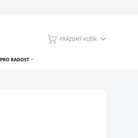
PRÁZDNÝ KOŠÍK
NÁKUPNÍ
KOŠÍK
PRO RADOST