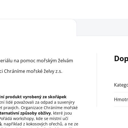
Dop
ateriálu na pomoc mořským želvám
ci Chráníme mořské želvy z.s.
Katego
dní produkt vyrobený ze skořápek
Hmotn
tní lidé považovali za odpad a suvenýry
aret pravých. Organizace Chráníme mořské
lternativní způsoby obživy
, které jsou
 Pořádá workshopy, kde se místní učí
ů
, například z kokosových ořechů, a ne ze