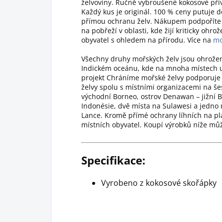
želvoviny. Ručně vybroušené kokosové přív
Každý kus je originál. 100 % ceny putuje 
přímou ochranu želv. Nákupem podpoříte 
na pobřeží v oblasti, kde žijí kriticky ohro
obyvatel s ohledem na přírodu. Více na
mo
Všechny druhy mořských želv jsou ohrožen
Indickém oceánu, kde na mnoha místech už
projekt Chráníme mořské želvy podporuje 
želvy spolu s místními organizacemi na šes
východní Borneo, ostrov Denawan – jižní 
Indonésie, dvě místa na Sulawesi a jedno 
Lance. Kromě přímé ochrany líhních na plá
místních obyvatel. Koupí výrobků níže může
Specifikace:
Vyrobeno z kokosové skořápky