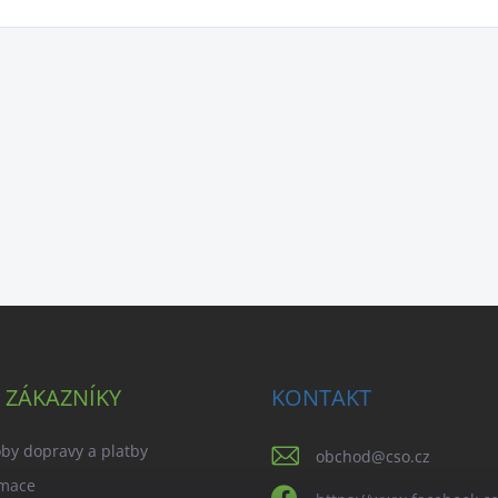
 ZÁKAZNÍKY
KONTAKT
by dopravy a platby
obchod
@
cso.cz
mace