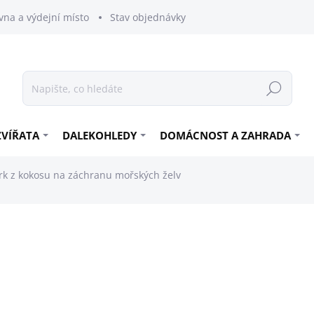
vna a výdejní místo
Stav objednávky
Hledat
ZVÍŘATA
DALEKOHLEDY
DOMÁCNOST A ZAHRADA
krk z kokosu na záchranu mořských želv
230 Kč
190,08 Kč bez DPH
Měrná
SKLADEM
cena: