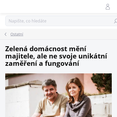
Přejít
na
obsah
Hle
Ostatní
Zelená domácnost mění
majitele, ale ne svoje unikátní
zaměření a fungování