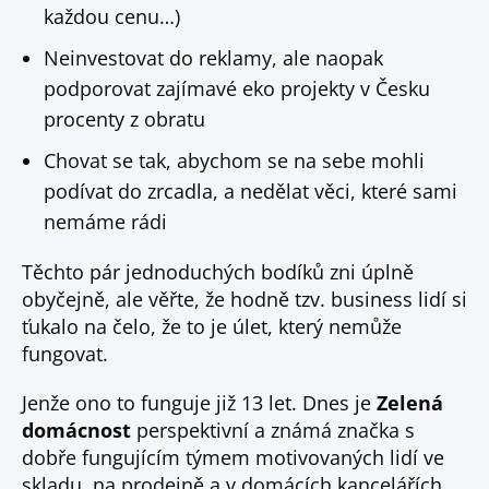
každou cenu…)
Neinvestovat do reklamy, ale naopak
podporovat zajímavé eko projekty v Česku
procenty z obratu
Chovat se tak, abychom se na sebe mohli
podívat do zrcadla, a nedělat věci, které sami
nemáme rádi
Těchto pár jednoduchých bodíků zni úplně
obyčejně, ale věřte, že hodně tzv. business lidí si
ťukalo na čelo, že to je úlet, který nemůže
fungovat.
Jenže ono to funguje již 13 let. Dnes je
Zelená
domácnost
perspektivní a známá značka s
dobře fungujícím týmem motivovaných lidí ve
skladu, na prodejně a v domácích kancelářích,