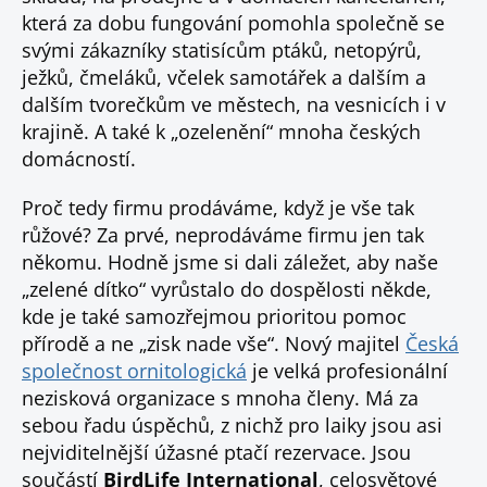
která za dobu fungování pomohla společně se
svými zákazníky statisícům ptáků, netopýrů,
ježků, čmeláků, včelek samotářek a dalším a
dalším tvorečkům ve městech, na vesnicích i v
krajině. A také k „ozelenění“ mnoha českých
domácností.
Proč tedy firmu prodáváme, když je vše tak
růžové? Za prvé, neprodáváme firmu jen tak
někomu. Hodně jsme si dali záležet, aby naše
„zelené dítko“ vyrůstalo do dospělosti někde,
kde je také samozřejmou prioritou pomoc
přírodě a ne „zisk nade vše“. Nový majitel
Česká
společnost ornitologická
je velká profesionální
nezisková organizace s mnoha členy. Má za
sebou řadu úspěchů, z nichž pro laiky jsou asi
nejviditelnější úžasné ptačí rezervace. Jsou
součástí
BirdLife International
, celosvětové