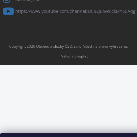
https://www.youtube.com/channel/UCBZjEovc0ckMY6CAq
Copyright 2026
Obchod a služby ČSO, s.r.o
. Všechna práva vyhrazena.
Vytvořil Shoptet