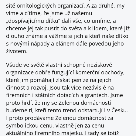
sítě ornitologických organizací. A za druhé, my
víme a cítíme, že jsme už našemu
„dospívajícímu dítku“ dali vše, co umíme, a
chceme jej tak pustit do světa a k lidem, které již
dlouho známe a vážíme si jich a kteří naše dítko
s novými nápady a elánem dále povedou jeho
životem.
Všude ve světě vlastní schopné neziskové
organizace dobře fungující komerční obchody,
které jim pomáhají získat peníze na jejich
činnost a rozvoj. Jsou tak více nezávislé na
firemních i státních dotacích a grantech. Jsme
proto hrdí, že my se Zelenou domácností
budeme ti, kteří tento trend odstartují i v Česku.
I proto prodáváme Zelenou domácnost za
symbolickou cenu, vlastně jen za cenu
aktuálního firemního majetku. I tady se totiž