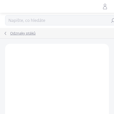
Přejít
na
obsah
Hle
Odznaky ptáků