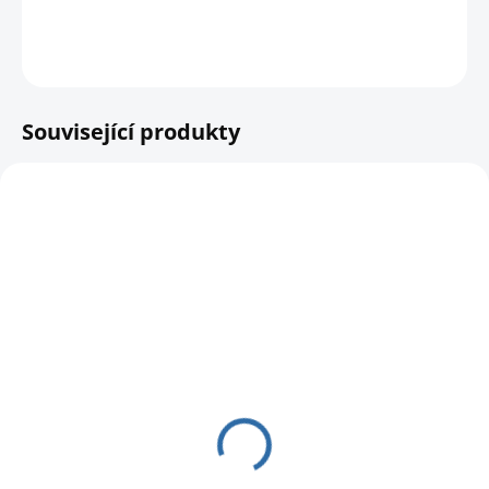
DETAILNÍ INFORMACE
HLÍDAT
Související produkty
SKLADEM
Nástavec pro rozšíření
zvětšení Swarovski
12 320 Kč
10 181,82 Kč bez DPH