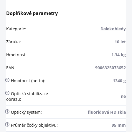
Doplňkové parametry
Kategorie
:
Dalekohledy
Záruka
:
10 let
Hmotnost
:
1.34 kg
EAN
:
9006325073652
?
Hmotnost (netto)
:
1340 g
?
Optická stabilizace
ne
obrazu
:
?
Optický systém
:
fluoridová HD skla
?
Průměr čočky objektivu
:
95 mm