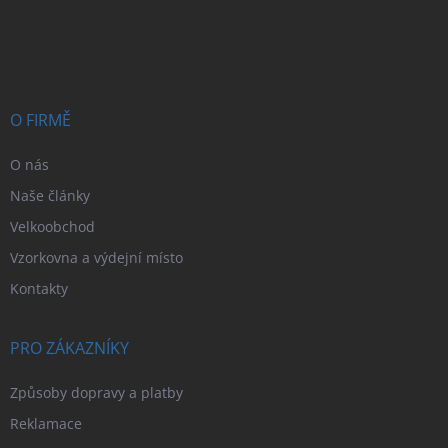
Z
á
p
a
t
í
O FIRMĚ
O nás
Naše články
Velkoobchod
Vzorkovna a výdejní místo
Kontakty
PRO ZÁKAZNÍKY
Způsoby dopravy a platby
Reklamace