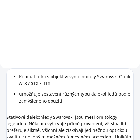
Do košíku
ME 1,7x nástavec pro rozšíření
zvětšení pro dalekohledy
Swarovski BTX/ATX/STX.
Kompatibilní s objektivovými moduly Swarovski Optik
ATX / STX / BTX
Umožňuje sestavení různých typů dalekohledů podle
zamýšleného použití
Stativové dalekohledy Swarovski jsou mezi ornitology
legendou. Někomu vyhovuje přímé provedení, většina lidí
preferuje šikmé. Všichni ale získávají jedinečnou optickou
kvalitu v nejlepším možném řemeslném provedení. Unikátní