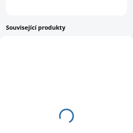
HLÍDAT
Související produkty
SKLADEM
SKLADEM
Nástavec pro rozšíření
Objektiv ATX / STX /
zvětšení Swarovski
BTX Swarovski 115
mm
12 320 Kč
76 400 Kč
10 181,82 Kč bez DPH
63 140,50 Kč bez DPH
Do košíku