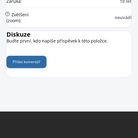
Záruka
:
10 let
?
Zvětšení
neuvádí
(zoom)
:
Diskuze
Buďte první, kdo napíše příspěvek k této položce.
Přidat komentář
Z
á
p
a