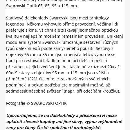
Swarovski Optik 65, 85, 95 a 115 mm.
Stativové dalekohledy Swarovski jsou mezi ornitology
legendou. Někomu vyhovuje přímé provedení, většina lidí
preferuje šikmé. Všichni ale získávají jedinečnou optickou
kvalitu v nejlepším možném řemeslném provedení. Unikátní
modulární systém Swarovski umožňuje sestavení různých
typů dalekohledů podle zamýšleného použití. Sestavy s
objektivy 65 mm a 85 mm jsou menší a lehčí, výborně se
hodí pro cestování letadlem nebo při delších pěších
přesunech. Jejich zvětšení je nastavitelné v rozmezí 20x až
60x. Sestavy s objektivy 95 mm a 115 mm jsou větší a
přiměřeně těžší. Oceníte je za zhoršených světelných
podmínek, a pokud potřebujete maximální možné, až
sedmdesátinásobné zvětšení (např. při odečítání kroužků).
Fotografie © SWAROVSKI OPTIK
Upozorňujeme, že na dalekohledy a příslušenství nelze
uplatnit slevové kupóny ani jiné slevy, vyjma zvýhodněné
ceny pro členy České společnosti ornitologické.