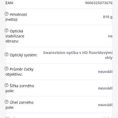
EAN
:
9006325073676
?
Hmotnost
810 g
(netto)
:
?
Optická
stabilizace
ne
obrazu
:
Swarovision optika s HD fluoridovými
?
Optický systém
:
skly
?
Průměr čočky
neuvádí
objektivu
:
?
Šířka zorného
neuvádí
pole
:
?
Úhel zorného
neuvádí
pole
: