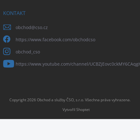
KONTAKT
obchod
@
cso.cz
https://www.facebook.com/obchodcso
obchod_cso
https://www.youtube.com/channel/UCBZjEovc0ckMY6CAq
Copyright 2026
Obchod a služby ČSO, s.r.o
. Všechna práva vyhrazena.
Vytvořil Shoptet