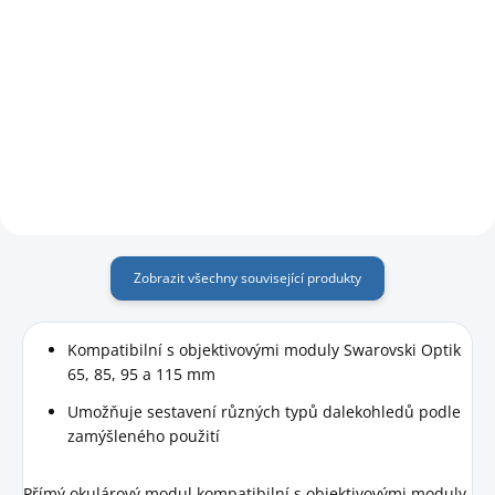
Do košíku
ME 1,7x nástavec pro rozšíření
zvětšení pro dalekohledy
Kompatibilní s objektivovými
Swarovski BTX/ATX/STX.
moduly Swarovski Optik ATX /
STX / BTX.
Zobrazit všechny související produkty
Kompatibilní s objektivovými moduly Swarovski Optik
65, 85, 95 a 115 mm
Umožňuje sestavení různých typů dalekohledů podle
zamýšleného použití
Přímý okulárový modul kompatibilní s objektivovými moduly