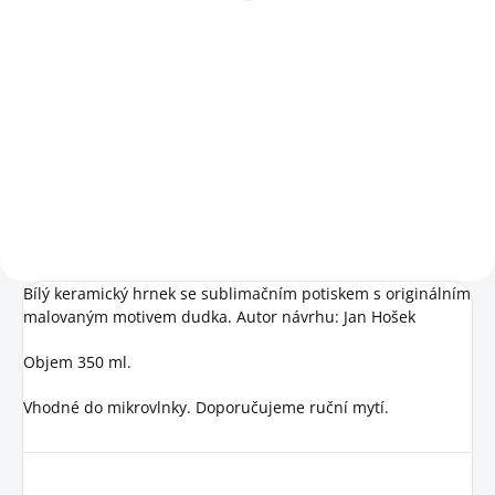
Detail
Do košíku
Etiopie v šálku – jemná, voňavá a
nezapomenutelná. Výběrová bio
Výjimečná káva k výjimečnému
káva pro chvíle, kdy chcete
výročí. Etiopská elegance v
zpomalit a vychutnat si každý
limitované výroční edici pro
doušek.
chvíle, které stojí za vychutnání.
Bílý keramický hrnek se sublimačním potiskem s originálním
malovaným motivem dudka. Autor návrhu: Jan Hošek
Objem 350 ml.
Vhodné do mikrovlnky. Doporučujeme ruční mytí.