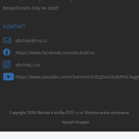
Bezpečnostní listy ke zboží
KONTAKT
obchod
@
cso.cz
https://www.facebook.com/obchodcso
obchod_cso
https://www.youtube.com/channel/UCBZjEovc0ckMY6CAq
Copyright 2026
Obchod a služby ČSO, s.r.o
. Všechna práva vyhrazena.
Vytvořil Shoptet