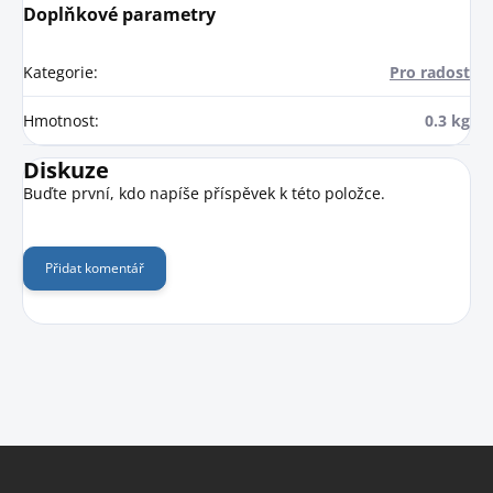
Doplňkové parametry
Kategorie
:
Pro radost
Hmotnost
:
0.3 kg
Diskuze
Buďte první, kdo napíše příspěvek k této položce.
Přidat komentář
Z
á