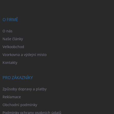
p
a
t
í
O FIRMĚ
O nás
Naše články
Velkoobchod
Vzorkovna a výdejní místo
Kontakty
PRO ZÁKAZNÍKY
Způsoby dopravy a platby
Reklamace
Obchodní podmínky
Podmínky ochrany osobních údajů