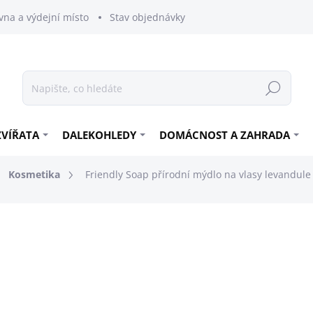
vna a výdejní místo
Stav objednávky
Hledat
ZVÍŘATA
DALEKOHLEDY
DOMÁCNOST A ZAHRADA
Kosmetika
Friendly Soap přírodní mýdlo na vlasy levandule 
89 Kč
73,55 Kč bez DPH
Měrná
SKLADEM
cena: