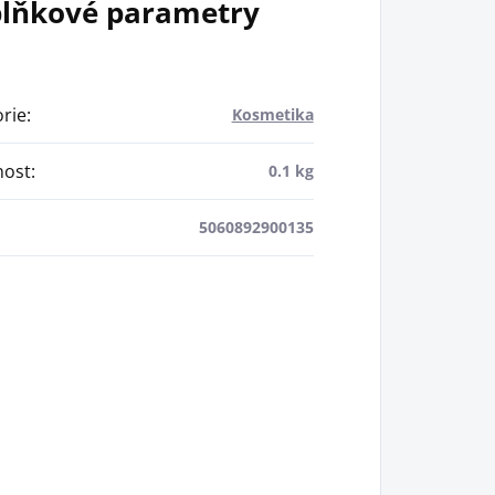
lňkové parametry
rie
:
Kosmetika
ost
:
0.1 kg
5060892900135