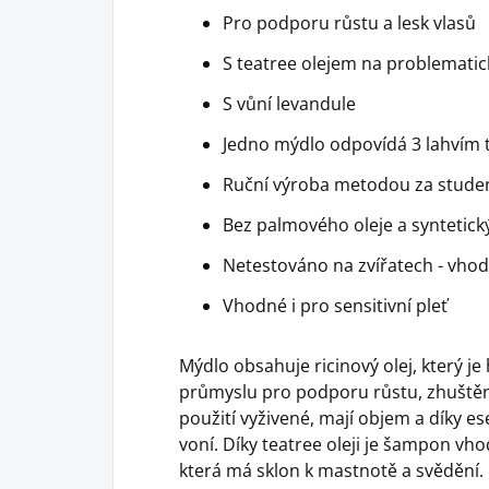
Pro podporu růstu a lesk vlasů
S teatree olejem na problemati
S vůní levandule
Jedno mýdlo odpovídá 3 lahvím
Ruční výroba metodou za stude
Bez palmového oleje a syntetick
Netestováno na zvířatech - vho
Vhodné i pro sensitivní pleť
Mýdlo obsahuje ricinový olej, který j
průmyslu pro podporu růstu, zhuštění 
použití vyživené, mají objem a díky es
voní. Díky teatree oleji je šampon vh
která má sklon k mastnotě a svědění.