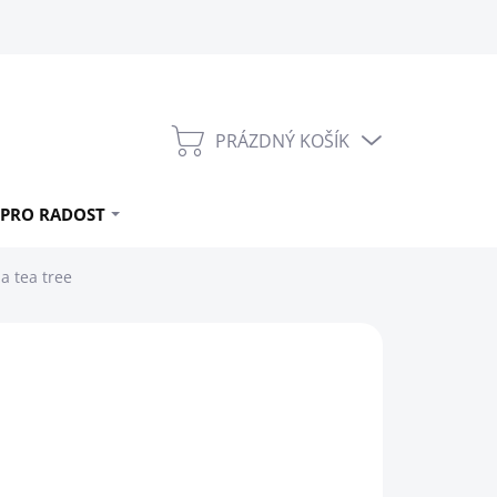
PRÁZDNÝ KOŠÍK
NÁKUPNÍ
KOŠÍK
PRO RADOST
a tea tree