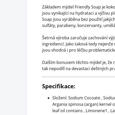
Základem mýdel Friendly Soap je koko
jsou vynikající na hydrataci a výživu 
Soap jsou vyráběna bez použití jakýchk
sulfáty, parabeny, konzervanty, uměl
Šetrná výroba zaručuje zachování výj
ingrediencí. Jako taková tedy nejenže 
jsou vhodná i pro léčbu problematické
Dalším bonusem těchto mýdel je, že n
tak nepodílí na devastaci deštných pr
Specifikace:
Složení: Sodium Cocoate , Sodium
Argania spinosa (argan) kernel oil
leaf oil contains , Limonene1 , L