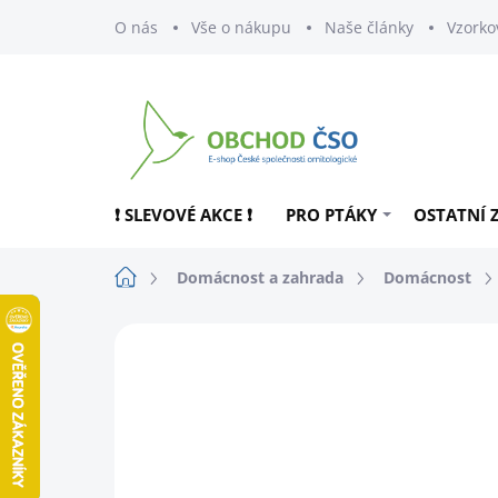
Přejít
O nás
Vše o nákupu
Naše články
Vzorko
na
obsah
❗ SLEVOVÉ AKCE ❗
PRO PTÁKY
OSTATNÍ 
Domů
Domácnost a zahrada
Domácnost
ZNAČKA:
FRIENDLY SOAP