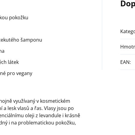
Dop
ckou pokožku
Katego
 tekutého šamponu
Hmotn
na
ých látek
EAN
:
dné pro vegany
e hojně využívaný v kosmetickém
a lesk vlasů a řas. Vlasy jsou po
enciálnímu oleji z levandule i krásně
odný i na problematickou pokožku,