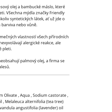
sový olej a bambucké máslo, které
pleti. Všechna mýdla značky Friendly
oliv syntetických látek, ať už jde o
á barviva nebo vůně.
imečných vlastností všech přírodních
nevyvolávají alergické reakce, ale
 pleti.
eobsahují palmový olej, a firma se
alesů.
 Olivate , Aqua , Sodium castorate ,
 , Melaleuca alternifolia (tea tree)
avandula angustifolia (lavender) oil