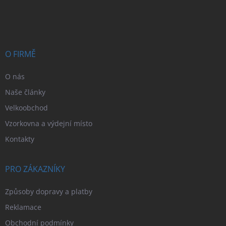
á
p
a
t
í
O FIRMĚ
O nás
Naše články
Velkoobchod
Vzorkovna a výdejní místo
Kontakty
PRO ZÁKAZNÍKY
Způsoby dopravy a platby
Reklamace
Obchodní podmínky