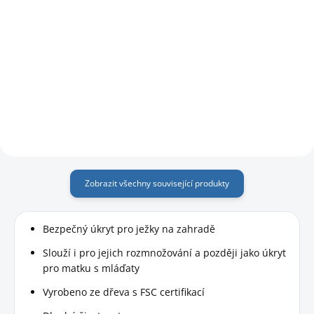
Do košíku
Do košíku
Mokré doplňkové krmivo pro
Kompletní krmivo pro bez
volně žijící ježky.
obsahu obiloviny pro ježky s
citlivým zažíváním nebo pro ty,
kteří potřebují bezobilnou
stravu.
Zobrazit všechny související produkty
Bezpečný úkryt pro ježky na zahradě
Slouží i pro jejich rozmnožování a později jako úkryt
pro matku s mláďaty
Vyrobeno ze dřeva s FSC certifikací