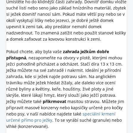
Umístěte ho do klidnější části zahrady. Dovnitř domku vložte
suché listí nebo seno jako základ hnízdního materiál, zbytek
si ježek dovnitř nanosí sám. Pokud máte větší psy nebo se v
okolí vyskytují lišky nebo jezevci, je dobré ještě domek
upevnit k zemi tak, aby predátor nemohl domek
nadzvednout. To znamená zatížit nebo použít stanové kolíky
a domek zafixovat za kovovou konstrukci k zemi.
Pokud chcete, aby byla vaše
zahrada ježkům dobře
přístupná
, nezapomeňte na otvory v plotě, kterými mohou
ježci pohodlně přicházet a odcházet. Stačí díra 13 x 13 cm.
Ježka můžete na své zahradě i nakrmit. Ideální je přírodní
zahrada, kde si ježek najde potravu sám. Na anglickém
trávníku může ježek hledat žížaly, ale daleko více ocení
různé byliny a květiny, keře, houštiny, živé ploty a jiné
skrýše, které lákají hmyz, který slouží jako ježčí potrava.
Ježky můžete také
přikrmovat
masitou stravou. Můžete jim
připravit masové konzervy nebo kapsičky určené pro kočky
nebo psy, v naší nabídce najdete také
speciální krmení
určené přímo pro ježky
. To se vyrábí suché (granule) nebo
vlhké (konzervované).