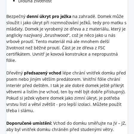
Dlouhá životnost
Bezpečný
denní úkryt pro ježka
na zahradě. Domek může
sloužit i jako úkryt při rozmnožování ježků, tedy pro matku s
mláďaty. Domek je vyrobený ze dřeva a z materiálu, který je
anglicky nazývaný „brushwood“, což je něco jako u nás
vrbové proutí. Tento materiál má ale mnohem delší
životnost než běžné proutí. Část je ze dřeva z FSC
certifikátem. Uvnitř je kovová konstrukce a nepropustná
fólie.
Dřevěný
předsazený vchod
lépe chrání vnitřek domku před
psem nebo jiným větším predátorem. Vnitřní fólie chrání
interiér před deštěm. I tak je ale dobré domek ještě přikrýt
větvemi a listím (ne vchod, ten by měl být dobře přístupný).
Pokud si ježek vybere domek jako zimní úkryt, je potřeba
vrstvu listí a větví zvětšit - pro lepší izolaci. Můžete použít
třeba i slámu.
Doporučené umístění:
Vchod do domku směřujte na JV – JZ,
aby byl vnitřek domku chráněn před studenými větry.