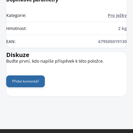
Kategorie
:
Pro ježky
Hmotnost
:
2 kg
EAN
:
679505019130
Diskuze
Buďte první, kdo napíše příspěvek k této položce.
Přidat komentář
Z