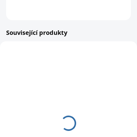
DETAILNÍ INFORMACE
HLÍDAT
Související produkty
SKLADEM
SKLADEM
Konzerva pro ježky
Krmivo pro ježky JR
Vitakraft 100 g
Farm Grainless 750 g
45 Kč
229 Kč
40,18 Kč bez DPH
204,46 Kč bez DPH