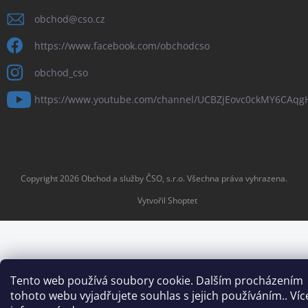
obchod
@
cso.cz
https://www.facebook.com/obchodcso
obchod_cso
https://www.youtube.com/channel/UCBZjEovc0ckMY6CAq
Copyright 2026
Obchod a služby ČSO, s.r.o
. Všechna práva vyhrazena.
Vytvořil Shoptet
Tento web používá soubory cookie. Dalším procházením
tohoto webu vyjadřujete souhlas s jejich používáním.. Víc