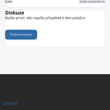
EAN
:
5060164450016
Diskuze
Buďte první, kdo napíše příspěvek k této položce.
Přidat komentář
Z
á
p
a
t
í
O FIRMĚ