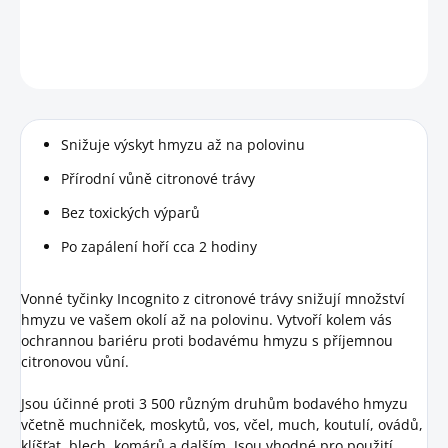
DETAILNÍ INFORMACE
HLÍDAT
Snižuje výskyt hmyzu až na polovinu
Přírodní vůně citronové trávy
Bez toxických výparů
Po zapálení hoří cca 2 hodiny
Vonné tyčinky Incognito z citronové trávy snižují množství
hmyzu ve vašem okolí až na polovinu. Vytvoří kolem vás
ochrannou bariéru proti bodavému hmyzu s příjemnou
citronovou vůní.
Jsou účinné proti 3 500 různým druhům bodavého hmyzu
včetně muchniček, moskytů, vos, včel, much, koutulí, ovádů,
klíšťat, blech, komárů a dalším. Jsou vhodné pro použití