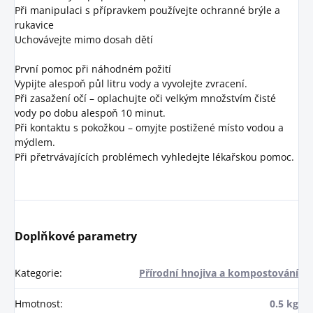
Při manipulaci s přípravkem používejte ochranné brýle a
rukavice
Uchovávejte mimo dosah dětí
První pomoc při náhodném požití
Vypijte alespoň půl litru vody a vyvolejte zvracení.
Při zasažení očí – oplachujte oči velkým množstvím čisté
vody po dobu alespoň 10 minut.
Při kontaktu s pokožkou – omyjte postižené místo vodou a
mýdlem.
Při přetrvávajících problémech vyhledejte lékařskou pomoc.
Doplňkové parametry
Kategorie
:
Přírodní hnojiva a kompostování
Hmotnost
:
0.5 kg