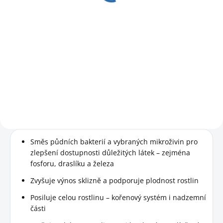
147,93 Kč bez DPH
Do košíku
Dekorativní a funkční řešení pro
oddělení květinových a
zeleninových záhonů ve vaší
zahradě. Esteticky příjemný
vzhled a zároveň praktické
využití pro různé zahradní
úpravy.
Směs půdních bakterií a vybraných mikroživin pro
zlepšení dostupnosti důležitých látek – zejména
fosforu, draslíku a železa
Zvyšuje výnos sklizně a podporuje plodnost rostlin
Posiluje celou rostlinu – kořenový systém i nadzemní
části