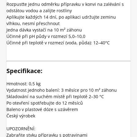
Rozpusťte jednu odměrku přípravku v konvi na zalévání s
odstátou vodou a zalijte rostliny
Aplikujte každých 14 dní, po aplikaci udržujte zeminu
vlhkou, nesmí přeschnout
Jedna dávka vystačí na 10 m² záhonu
Účinné při pH půdy v rozmezí 5,0–10,0
Účinné při teplotě v rozmezí (voda, půda): 12–40°C
Specifikace:
Hmotnost: 0,5 kg
Vydatnost jednoho balení: 3 měsíce pro 10 m² záhonu
Skladování na suchém místě při teplotě 2–30 °C
Po otevření spotřebujte do 12 měsíců
Baleno v plastové dóze s uzávěrem
Český výrobek
UPOZORNĚNÍ:
Zabraňte styku přípravku s potravinami