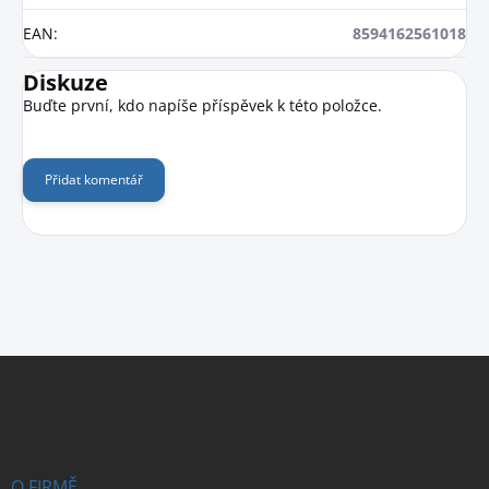
EAN
:
8594162561018
Diskuze
Buďte první, kdo napíše příspěvek k této položce.
Přidat komentář
Z
á
p
a
t
í
O FIRMĚ