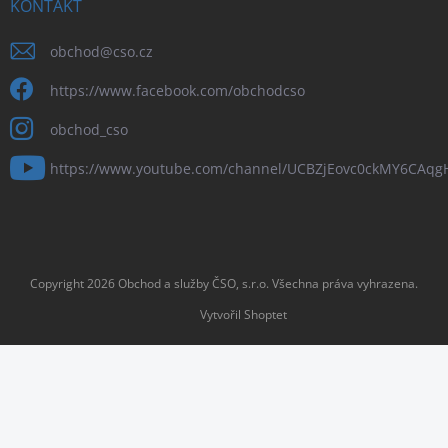
KONTAKT
obchod
@
cso.cz
https://www.facebook.com/obchodcso
obchod_cso
https://www.youtube.com/channel/UCBZjEovc0ckMY6CAq
Copyright 2026
Obchod a služby ČSO, s.r.o
. Všechna práva vyhrazena.
Vytvořil Shoptet