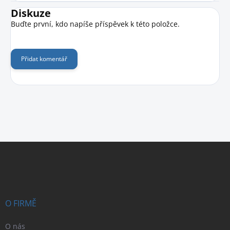
Diskuze
Buďte první, kdo napíše příspěvek k této položce.
Přidat komentář
Z
á
p
a
t
í
O FIRMĚ
O nás