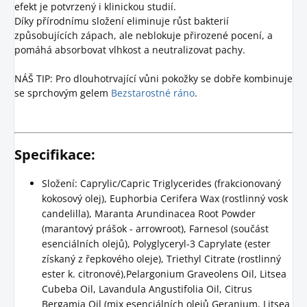
efekt je potvrzený i klinickou studií.
Díky přírodnímu složení eliminuje růst bakterií
způsobujících zápach, ale neblokuje přirozené pocení, a
pomáhá absorbovat vlhkost a neutralizovat pachy.
NÁŠ TIP: Pro dlouhotrvající vůni pokožky se dobře kombinuje
se sprchovým gelem
Bezstarostné ráno
.
Specifikace:
Složení: Caprylic/Capric Triglycerides (frakcionovaný
kokosový olej), Euphorbia Cerifera Wax (rostlinný vosk
candelilla), Maranta Arundinacea Root Powder
(marantový prášok - arrowroot), Farnesol (součást
esenciálních olejů), Polyglyceryl-3 Caprylate (ester
získaný z řepkového oleje), Triethyl Citrate (rostlinný
ester k. citronové),Pelargonium Graveolens Oil, Litsea
Cubeba Oil, Lavandula Angustifolia Oil, Citrus
Bergamia Oil (mix esenciálních olejů Geranium, Litsea