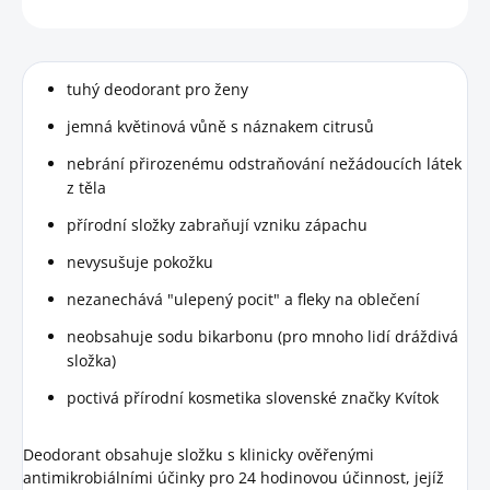
HLÍDAT
tuhý deodorant pro ženy
jemná květinová vůně s náznakem citrusů
nebrání přirozenému odstraňování nežádoucích látek
z těla
přírodní složky zabraňují vzniku zápachu
nevysušuje pokožku
nezanechává "ulepený pocit" a fleky na oblečení
neobsahuje sodu bikarbonu (pro mnoho lidí dráždivá
složka)
poctivá přírodní kosmetika slovenské značky Kvítok
Deodorant obsahuje složku s klinicky ověřenými
antimikrobiálními účinky pro 24 hodinovou účinnost, jejíž