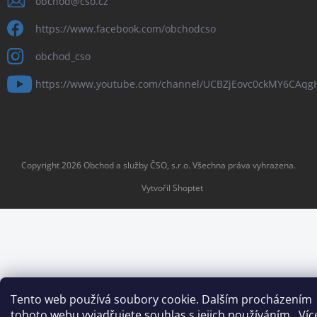
obchod
@
cso.cz
https://www.facebook.com/obchodcso
obchod_cso
https://www.youtube.com/channel/UCBZjEovc0ckMY6CAq
Copyright 2026
Obchod a služby ČSO, s.r.o
. Všechna práva vyhrazena.
Vytvořil Shoptet
Tento web používá soubory cookie. Dalším procházením
tohoto webu vyjadřujete souhlas s jejich používáním.. Víc