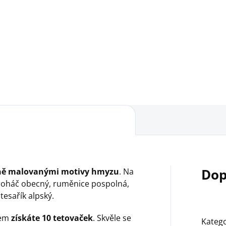
Procvičujte s dětmi stříhání
jemnou motoriku a naučte 
nikátní všudyLEPKOU z
rovnou poznávat ptáky!
ního světa si opakovaně
ješ spoustu
avy! VšudyLEPKA nabízí
onečné možnosti pro hru a
ní doma, ve škole, nebo
a v družině....
Dop
učně malovanými motivy hmyzu
. Na
 roháč obecný, ruměnice pospolná,
esařík alpský.
kem
získáte 10 tetovaček
. Skvěle se
Katego