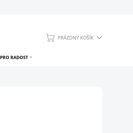
PRÁZDNÝ KOŠÍK
NÁKUPNÍ
KOŠÍK
PRO RADOST