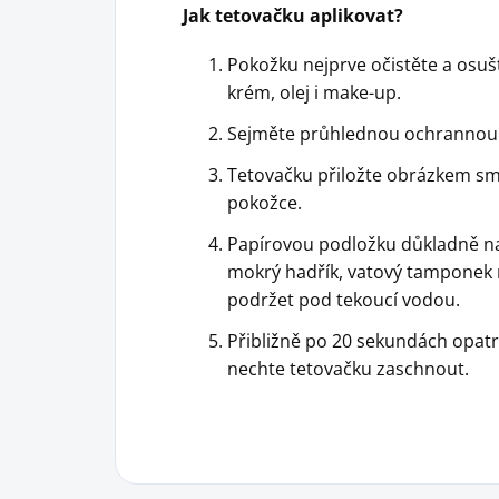
Jak tetovačku aplikovat?
Pokožku nejprve očistěte a osušt
krém, olej i make-up.
Sejměte průhlednou ochrannou f
Tetovačku přiložte obrázkem s
pokožce.
Papírovou podložku důkladně n
mokrý hadřík, vatový tamponek n
podržet pod tekoucí vodou.
Přibližně po 20 sekundách opat
nechte tetovačku zaschnout.