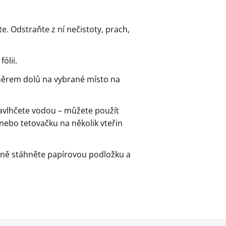
e. Odstraňte z ní nečistoty, prach,
ólii.
měrem dolů na vybrané místo na
avlhčete vodou – můžete použít
ebo tetovačku na několik vteřin
rně stáhněte papírovou podložku a