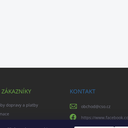
 ZÁKAZNÍKY
KONTAKT
by dopravy a platby
obchod
@
cso.cz
mace
https://www.facebook.
dní podmínky