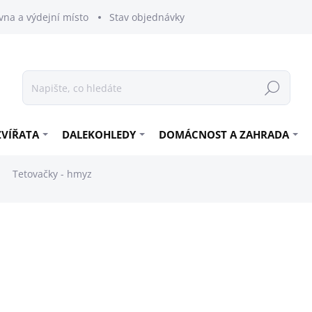
vna a výdejní místo
Stav objednávky
Hledat
ZVÍŘATA
DALEKOHLEDY
DOMÁCNOST A ZAHRADA
Tetovačky - hmyz
99 Kč
81,82 Kč bez DPH
Měrná