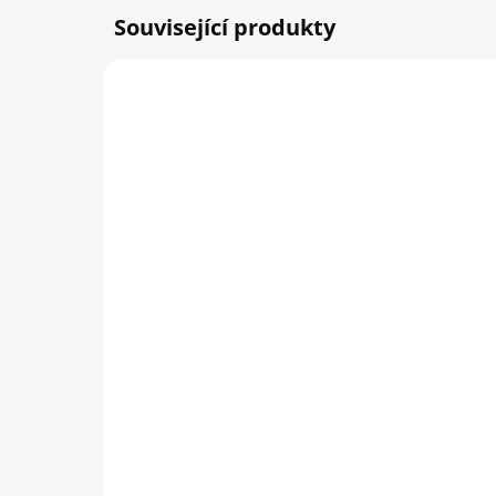
Související produkty
SKLADEM
Pexeso Ptáci
vš
(č
199 Kč
re
164,46 Kč bez DPH
89
Do košíku
73,