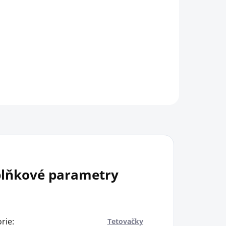
Rozdejte karty a hledejte ptačí
holku a kluka. Jen pozor na
 a
černého kocoura Petra!
se
lňkové parametry
rie
:
Tetovačky