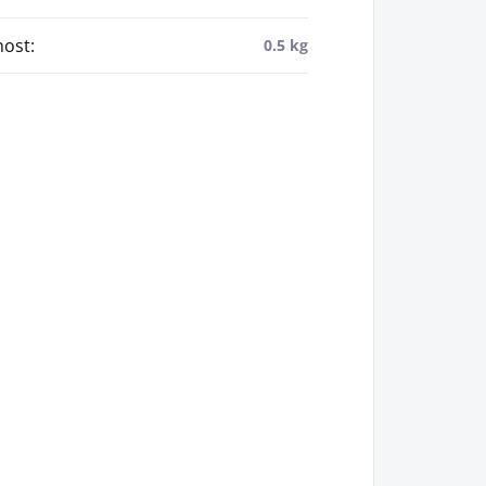
ost
:
0.5 kg