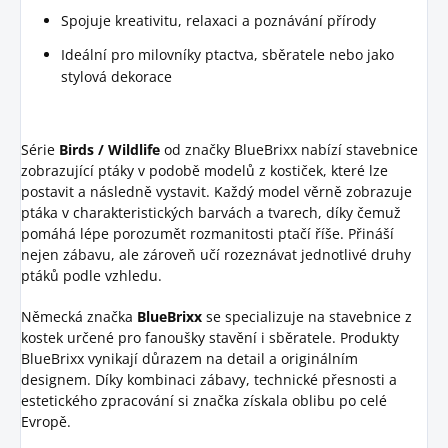
Spojuje kreativitu, relaxaci a poznávání přírody
Ideální pro milovníky ptactva, sběratele nebo jako
stylová dekorace
Série
Birds / Wildlife
od značky BlueBrixx nabízí stavebnice
zobrazující ptáky v podobě modelů z kostiček, které lze
postavit a následně vystavit. Každý model věrně zobrazuje
ptáka v charakteristických barvách a tvarech, díky čemuž
pomáhá lépe porozumět rozmanitosti ptačí říše. Přináší
nejen zábavu, ale zároveň učí rozeznávat jednotlivé druhy
ptáků podle vzhledu.
Německá značka
BlueBrixx
se specializuje na stavebnice z
kostek určené pro fanoušky stavění i sběratele. Produkty
BlueBrixx vynikají důrazem na detail a originálním
designem. Díky kombinaci zábavy, technické přesnosti a
estetického zpracování si značka získala oblibu po celé
Evropě.