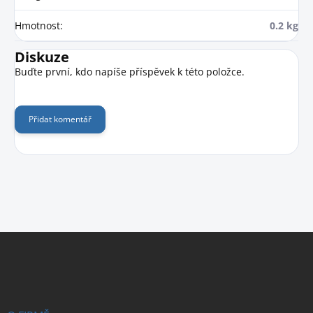
Hmotnost
:
0.2 kg
Diskuze
Buďte první, kdo napíše příspěvek k této položce.
Přidat komentář
Z
á
p
a
t