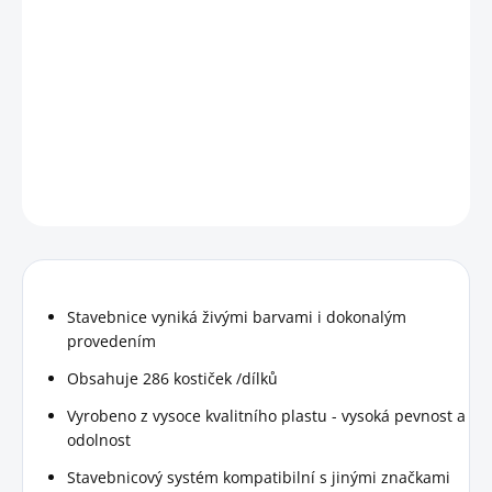
Stavebnice zobrazuje ledňáčka říčního v jeho typických
zářivě modrých a oranžových barvách. Vizuálně poutavý
model nabízí realistické detaily, dlouhý zobák a krátký ocas i
přirozený postoj.
DETAILNÍ INFORMACE
HLÍDAT
Stavebnice vyniká živými barvami i dokonalým
provedením
Obsahuje 286 kostiček /dílků
Vyrobeno z vysoce kvalitního plastu - vysoká pevnost a
odolnost
Stavebnicový systém kompatibilní s jinými značkami