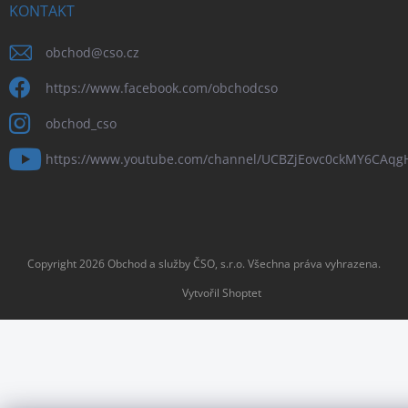
KONTAKT
obchod
@
cso.cz
https://www.facebook.com/obchodcso
obchod_cso
https://www.youtube.com/channel/UCBZjEovc0ckMY6CAq
Copyright 2026
Obchod a služby ČSO, s.r.o
. Všechna práva vyhrazena.
Vytvořil Shoptet