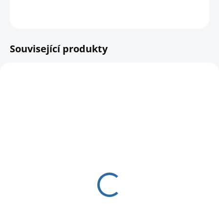
HLÍDAT
Související produkty
AKCE
SKLADEM
Semínka k výsevu -
česnek vonný (čínská
pažitka)
29 Kč
25,89 Kč bez DPH