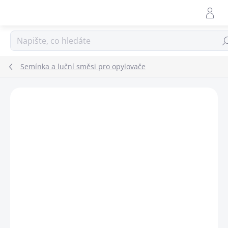
Přejít
na
obsah
Hle
Semínka a luční směsi pro opylovače
ZNAČKA:
PLANTA NATURALIS