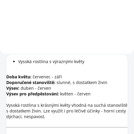
Do košíku
DATUM EXPIRACE 12/2026
Vysoká rostlina s výraznými květy
Doba květu:
červenec - září
Doporučené stanoviště:
slunné, s dostatkem živin
Výsev:
duben - červen
Výsev pro předpěstování:
květen - červen
Vysoká rostlina s krásnými květy vhodná na suchá stanoviště
s dostatkem živin. Lze využít i pro léčivé účinky - horní cesty
dýchací, nespavost.