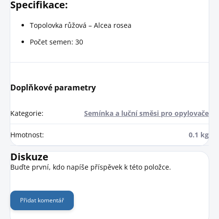
Specifikace:
Topolovka růžová – Alcea rosea
Počet semen: 30
Doplňkové parametry
Kategorie
:
Semínka a luční směsi pro opylovače
Hmotnost
:
0.1 kg
Diskuze
Buďte první, kdo napíše příspěvek k této položce.
Přidat komentář