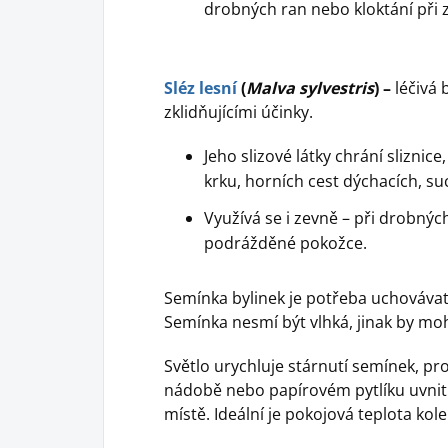
drobných ran nebo kloktání při 
Sléz lesní
(
Malva sylvestris
) –
léčivá 
zklidňujícími účinky.
Jeho slizové látky chrání sliznic
krku, horních cest dýchacích, su
Využívá se i zevně – při drobný
podrážděné pokožce.
Semínka bylinek je potřeba uchovávat t
Semínka nesmí být vlhká, jinak by moh
Světlo urychluje stárnutí semínek, pr
nádobě nebo papírovém pytlíku uvnit
místě. Ideální je pokojová teplota kol