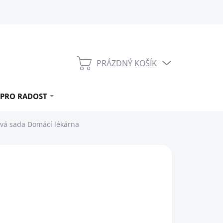
PRÁZDNÝ KOŠÍK
NÁKUPNÍ
KOŠÍK
PRO RADOST
ová sada Domácí lékárna