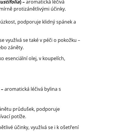
stifolia
) –
aromatická léčivá
 mírně protizánětlivými účinky.
 úzkost, podporuje klidný spánek a
e využívá se také v péči o pokožku –
bo záněty.
 esenciální olej, v koupelích,
) –
aromatická léčivá bylina s
zánětu průdušek, podporuje
ívací potíže.
tlivé účinky, využívá se i k ošetření