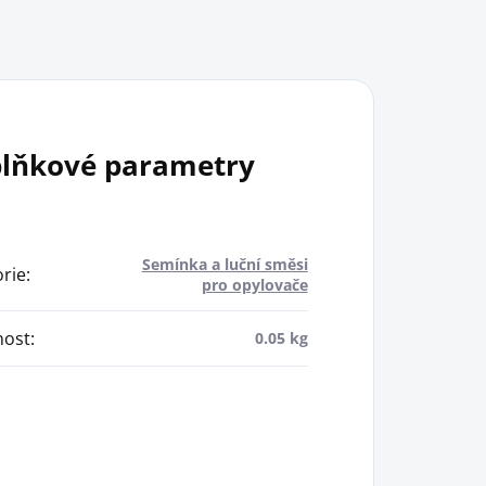
lňkové parametry
Semínka a luční směsi
rie
:
pro opylovače
ost
:
0.05 kg