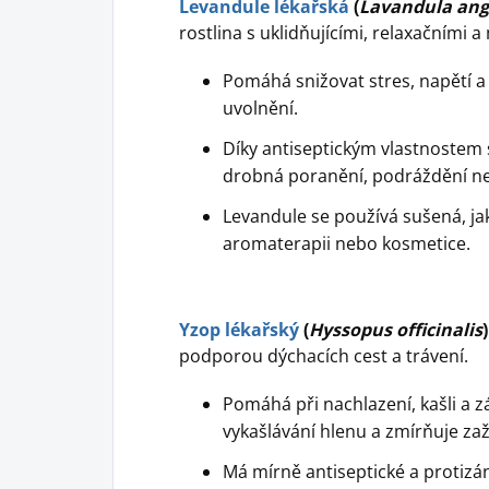
Levandule lékařská
(
Lavandula angu
rostlina s uklidňujícími, relaxačními a
Pomáhá snižovat stres, napětí a
uvolnění.
Díky antiseptickým vlastnostem s
drobná poranění, podráždění ne
Levandule se používá sušená, jako
aromaterapii nebo kosmetice.
Yzop lékařský
(
Hyssopus officinalis
podporou dýchacích cest a trávení.
Pomáhá při nachlazení, kašli a 
vykašlávání hlenu a zmírňuje zaž
Má mírně antiseptické a protizáně