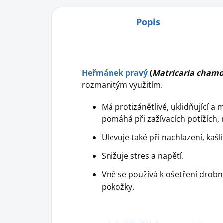
Popis
Heřmánek pravý
(
Matricaria chamo
rozmanitým využitím.
Má protizánětlivé, uklidňující a
pomáhá při zažívacích potížích,
Ulevuje také při nachlazení, kašl
Snižuje stres a napětí.
Vně se používá k ošetření drobn
pokožky.