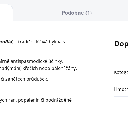
Podobné (1)
Dop
milla
)
– tradiční léčivá bylina s
 mírně antispasmodické účinky,
 nadýmání, křečích nebo pálení žáhy.
Katego
i či zánětech průdušek.
Hmotn
ých ran, popálenin či podrážděné