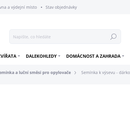
vna a výdejní místo
Stav objednávky
Hledat
ZVÍŘATA
DALEKOHLEDY
DOMÁCNOST A ZAHRADA
emínka a luční směsi pro opylovače
Semínka k výsevu - dárk
199 Kč
177,68 Kč bez DPH
Měrná