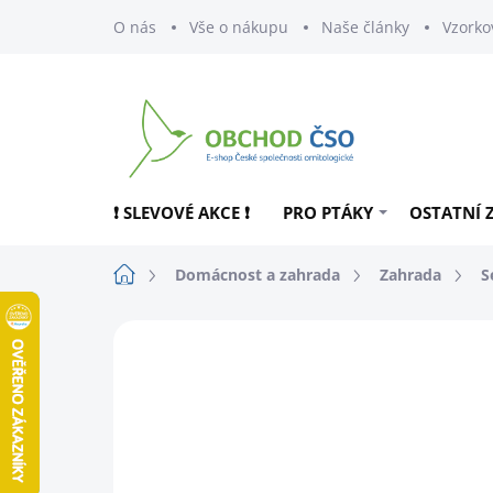
Přejít
O nás
Vše o nákupu
Naše články
Vzorko
na
obsah
❗ SLEVOVÉ AKCE ❗
PRO PTÁKY
OSTATNÍ 
Domů
Domácnost a zahrada
Zahrada
S
ZNAČKA:
PLANTA NATURALIS
TIP