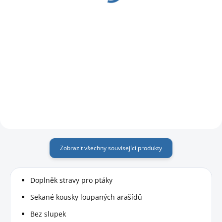
Do košíku
Do košíku
Ptačí krmítko na ořechy, k
Ptačí krmítko na oříšky a ptačí
zavěšení nebo zapíchnutí na tyč.
peletky, vhodné i pro celoroční
krmení ptáků.
Zobrazit všechny související produkty
Doplněk stravy pro ptáky
Sekané kousky loupaných arašídů
Bez slupek