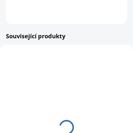
DETAILNÍ INFORMACE
HLÍDAT
Související produkty
SKLADEM
SKLADEM
Krmítko pro ptáky
Krmítko pro ptáky na
Mila na oříšky
oříšky a peletky
139 Kč
399 Kč
114,88 Kč bez DPH
329,75 Kč bez DPH