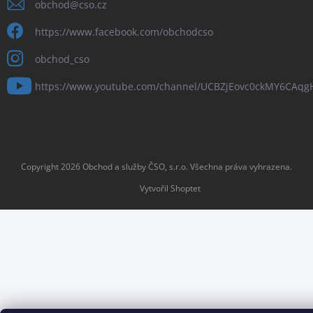
obchod
@
cso.cz
https://www.facebook.com/obchodcso
obchod_cso
https://www.youtube.com/channel/UCBZjEovc0ckMY6CAq
Copyright 2026
Obchod a služby ČSO, s.r.o
. Všechna práva vyhrazena.
Vytvořil Shoptet