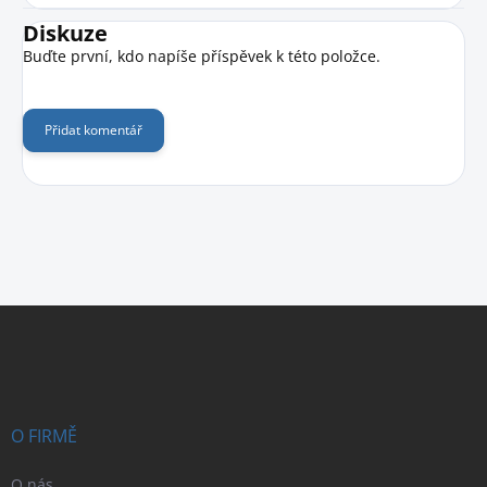
Diskuze
Buďte první, kdo napíše příspěvek k této položce.
Přidat komentář
Z
á
p
a
t
í
O FIRMĚ
O nás