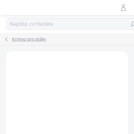
Přejít
na
obsah
Hle
Krmivo pro ptáky
ZNAČKA:
ERDTMANNS