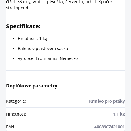
čížek, sýkory, vrabci, pěvuška, červenka, brhlík, špaček,
strakapoud
Specifikace:
Hmotnost: 1 kg
Baleno v plastovém sáčku
Výrobce: Erdtmanns, Německo
Doplňkové parametry
Kategorie
:
Krmivo pro ptáky
Hmotnost
:
1.1 kg
EAN
:
4008967421001