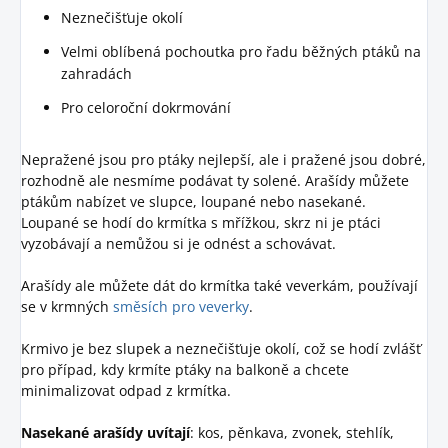
Neznečišťuje okolí
Velmi oblíbená pochoutka pro řadu běžných ptáků na
zahradách
Pro celoroční dokrmování
Nepražené jsou pro ptáky nejlepší, ale i pražené jsou dobré,
rozhodně ale nesmíme podávat ty solené. Arašídy můžete
ptákům nabízet ve slupce, loupané nebo nasekané.
Loupané se hodí do krmítka s mřížkou, skrz ni je ptáci
vyzobávají a nemůžou si je odnést a schovávat.
Arašídy ale můžete dát do krmítka také veverkám, používají
se v krmných
směsích pro veverky
.
Krmivo je bez slupek a neznečišťuje okolí, což se hodí zvlášť
pro případ, kdy krmíte ptáky na balkoně a chcete
minimalizovat odpad z krmítka.
Nasekané arašídy uvítají
: kos, pěnkava, zvonek, stehlík,