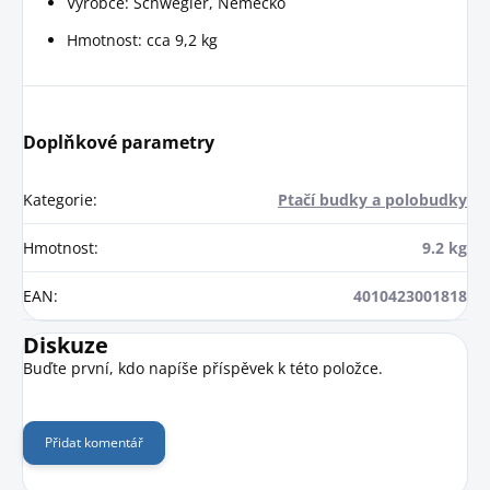
Výrobce: Schwegler, Německo
Hmotnost: cca 9,2 kg
Doplňkové parametry
Kategorie
:
Ptačí budky a polobudky
Hmotnost
:
9.2 kg
EAN
:
4010423001818
Diskuze
Buďte první, kdo napíše příspěvek k této položce.
Přidat komentář