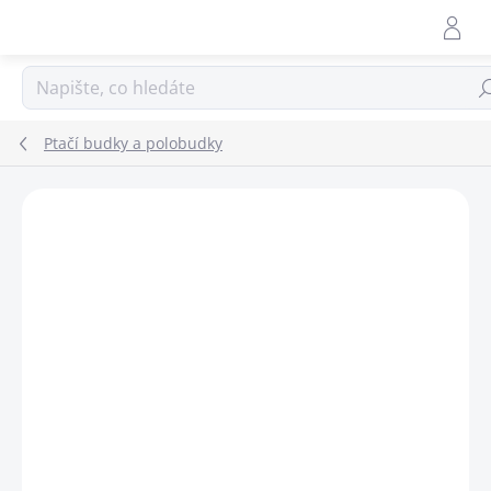
Přejít
na
obsah
Hle
Ptačí budky a polobudky
ZNAČKA:
SCHWEGLER