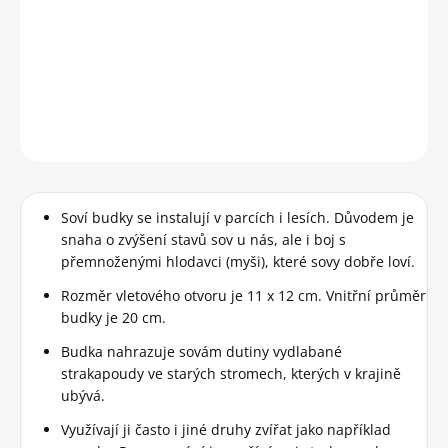
Ptačí budka pro puštíky, kavky, holuby doupňáky, ale i
veverky.
DETAILNÍ INFORMACE
HLÍDAT
Soví budky se instalují v parcích i lesích. Důvodem je
snaha o zvýšení stavů sov u nás, ale i boj s
přemnoženými hlodavci (myši), které sovy dobře loví.
Rozměr vletového otvoru je 11 x 12 cm. Vnitřní průměr
budky je 20 cm.
Budka nahrazuje sovám dutiny vydlabané
strakapoudy ve starých stromech, kterých v krajině
ubývá.
Využívají ji často i jiné druhy zvířat jako například