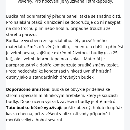
veverky. Pro nocování je využívána i strakapoudy.
Budka má odnímatelný přední panel, takže se snadno čistí.
Pro nalákání ptáků k hnízdění se doporučuje do ní nasypat
na dno trochu pilin nebo hoblin, případně trouchu ze
starého pařezu.
Budka je vyrobena ze speciálního, léty prověřeného
materiálu. Směs dřevěných pilin, cementu a dalších příměsí
je velmi pevná, zajišťuje extrémní životnost budky (cca 25
let), ale i velmi dobrou tepelnou izolaci. Materiál je
paropropustný a dobře kompenzuje prudké změny teplot.
Proto nedochází ke kondenzaci vlhkosti uvnitř hnízdní
dutiny jako u standardních dřevěných budek.
Doporučené umístění:
budka se obvykle přidělává ke
stromu speciálním hliníkovým hřebíkem, který je součástí
budky. Doporučená výška k zavěšení budky je 4–6 metrů.
Tuto budku běžně využívají:
puštík obecný, holub doupňák,
kavka obecná, při zavěšení v blízkosti vody případně i
morčák velký a hohol severní.