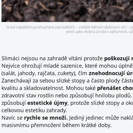
Snad největším postrachem zahrádkářů – zvláště během deštivých dní – jsou 
jevilo jako dobrá úroda v záhonech, u
Slimáci nejsou na zahradě vítáni protože
poškozují 
Nejvíce ohrožují mladé sazenice, které mohou úplně 
(salát, jahody, rajčata, cukety), čím
znehodnocují ú
Zanechávají za sebou slizké stopy a často plody částeč
kvalitu a skladovatelnost. Mohou také
přenášet chor
zdravotní stav rostlin nebo způsobují hnilobu plodů
způsobují
estetické újmy
, protože slizké stopy a o
celkovou estetiku zahrady.
Navíc se
rychle se množí.
Jediný jedinec může naklá
masivnímu přemnožení během krátké doby.