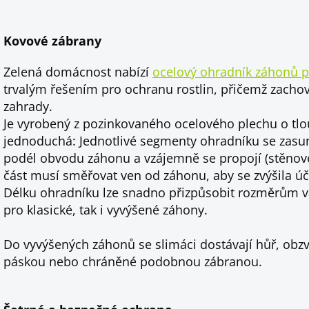
Kovové zábrany
Zelená domácnost nabízí
ocelový ohradník záhonů p
trvalým řešením pro ochranu rostlin, přičemž zacho
zahrady.
Je vyrobený z pozinkovaného ocelového plechu o tlou
jednoduchá: Jednotlivé segmenty ohradníku se zasu
podél obvodu záhonu a vzájemně se propojí (stěnové 
část musí směřovat ven od záhonu, aby se zvýšila úč
Délku ohradníku lze snadno přizpůsobit rozměrům v
pro klasické, tak i vyvýšené záhony.
Do vyvýšených záhonů se slimáci dostávají hůř, ob
páskou nebo chráněné podobnou zábranou.