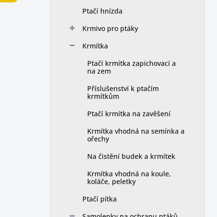
n
Ptačí hnízda
í
p
Krmivo pro ptáky
a
n
Krmítka
e
Ptačí krmítka zapichovací a
l
na zem
Příslušenství k ptačím
krmítkům
Ptačí krmítka na zavěšení
Krmítka vhodná na semínka a
ořechy
Na čistění budek a krmítek
Krmítka vhodná na koule,
koláče, peletky
Ptačí pítka
Samolepky na ochranu ptáků