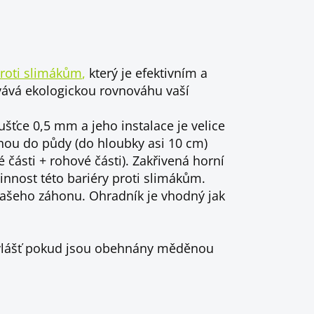
roti slimákům
,
který je efektivním a
vává ekologickou rovnováhu vaší
šťce 0,5 mm a jeho instalace je velice
nou do půdy (do hloubky asi 10 cm)
části + rohové části). Zakřivená horní
innost této bariéry proti slimákům.
ašeho záhonu. Ohradník je vhodný jak
zvlášť pokud jsou obehnány měděnou