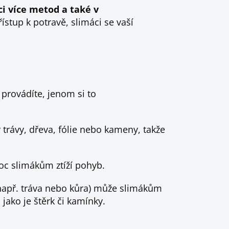
i více metod a také v
ístup k potravě, slimáci se vaší
 provádíte, jenom si to
 trávy, dřeva, fólie nebo kameny, takže
oc slimákům ztíží pohyb.
např. tráva nebo kůra) může slimákům
, jako je štěrk či kamínky.