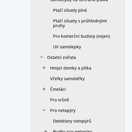
Ptačí siluety plné
Ptačí siluety s průhlednými
pruhy
Pro komerční budovy (nejen)
UV samolepky
Ostatní zvířata
Hmyzí domky a pítka
Včelky samotářky
Čmeláci
Pro sršně
Pro netopýry
Detektory netopýrů
Budky pro netopýry