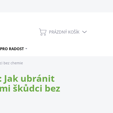
PRÁZDNÝ KOŠÍK
NÁKUPNÍ
KOŠÍK
PRO RADOST
ci bez chemie
 Jak ubránit
mi škůdci bez