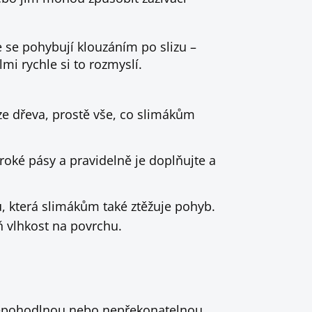
 se pohybují klouzáním po slizu –
mi rychle si to rozmyslí.
 ze dřeva, prostě vše, co slimákům
oké pásy a pravidelně je doplňujte a
ru, která slimákům také ztěžuje pohyb.
eň vlhkost na povrchu.
 nepohodlnou nebo nepřekonatelnou