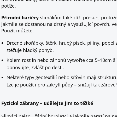
potíže.
Přírodní bariéry
slimákům také ztíží přesun, protože
jakmile se dostanou na drsný a vysušující povrch, vel
Použít můžete:
Drcené skořápky, štěrk, hrubý písek, piliny, popel
ztěžuje hladký pohyb.
Kolem rostlin nebo záhonů vytvořte cca 5–10cm šir
obnovujte, zvlášť po dešti.
Některé typy geotextilií nebo síťovin mají struktu
Lze je použít i pro zakrytí půdy – snižují tak zárov
Fyzické zábrany – udělejte jim to těžké
Slimáci nejsou žádní horolezci a jakmile narazí na