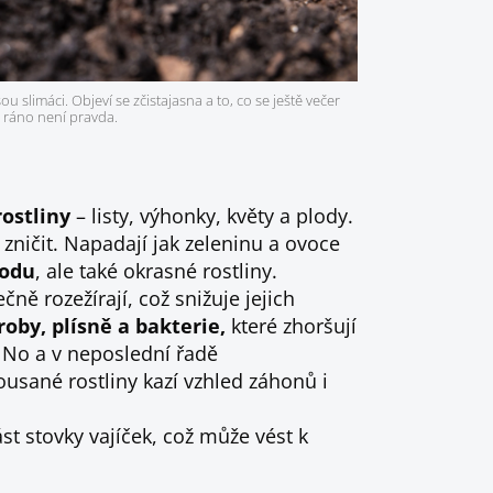
slimáci. Objeví se zčistajasna a to, co se ještě večer
ž ráno není pravda.
rostliny
– listy, výhonky, květy a plody.
zničit. Napadají jak zeleninu a ovoce
rodu
, ale také okrasné rostliny.
ně rozežírají, což snižuje jejich
oby, plísně a bakterie,
které zhoršují
. No a v neposlední řadě
kousané rostliny kazí vzhled záhonů i
st stovky vajíček, což může vést k