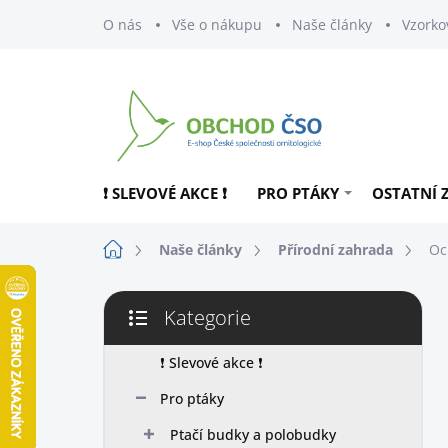
Přejít
O nás
Vše o nákupu
Naše články
Vzorko
na
obsah
❗ SLEVOVÉ AKCE ❗
PRO PTÁKY
OSTATNÍ 
Domů
Naše články
Přírodní zahrada
Oc
P
Kategorie
o
Přeskočit
s
kategorie
t
❗ Slevové akce ❗
r
Pro ptáky
a
n
Ptačí budky a polobudky