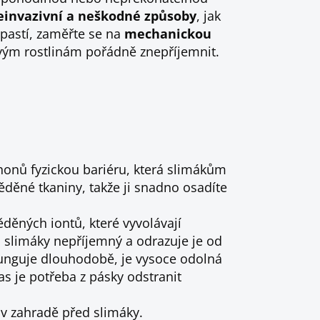
neinvazivní a neškodné způsoby
, jak
pastí, zaměřte se na
mechanickou
svým rostlinám pořádně znepříjemnit.
honů fyzickou bariéru, která slimákům
ěděné tkaniny, takže ji snadno osadíte
děných iontů, které vyvolávají
o slimáky nepříjemný a odrazuje je od
 Funguje dlouhodobě, je vysoce odolná
s je potřeba z pásky odstranit
.
 v zahradě před slimáky.