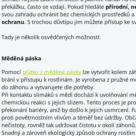
překážku, často se vzdají. Pokud hledáte
přírodní, 
svou zahradu ochránit bez chemických prostředků a 
ochranu
. S trochou důvtipu jim můžete přístup ke 
Tady je několik osvědčených možností:
Měděná páska
Pomocí
plůtku z měděné pásky
lze vytvořit kolem zá
brání v přístupu k rostlinám. Je vyrobena z pružné m
do záhonu a vytvarujete dle potřeby.
Při kontaktu slimáků s mědí dochází k uvolňování mě
chemickou reakci s jejich slizem. Tento proces je pr
překonání bariéry, aniž by došlo k jejich usmrcení.
proti povětrnostním vlivům a téměř bez údržby. Obča
nečistoty, rovněž tak udržovat čistotu v okolí záhonů
Snadný a zároveň ekologický způsob ochrany rostlin