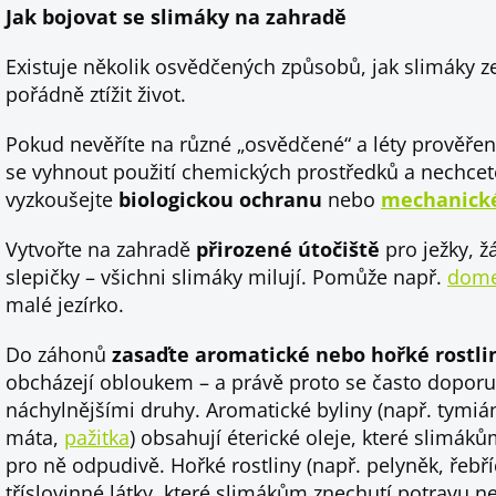
Jak bojovat se slimáky na zahradě
Existuje několik osvědčených způsobů, jak slimáky z
pořádně ztížit život.
Pokud nevěříte na různé „osvědčené“ a léty prověřené
se vyhnout použití chemických prostředků a nechcete
vyzkoušejte
biologickou ochranu
nebo
mechanické
Vytvořte na zahradě
přirozené útočiště
pro ježky, ž
slepičky – všichni slimáky milují. Pomůže např.
dome
malé jezírko.
Do záhonů
zasaďte aromatické nebo hořké rostli
obcházejí obloukem – a právě proto se často doporu
náchylnějšími druhy. Aromatické byliny (např. tymi
máta,
pažitka
) obsahují éterické oleje, které slimák
pro ně odpudivě. Hořké rostliny (např. pelyněk, řebř
tříslovinné látky, které slimákům znechutí potravu 